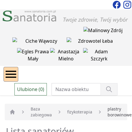
Ulubione (0)
Baza
plastry
fizykoterapia
zabiegowa
borowinowe
Strona główna
Lista sanatoriów