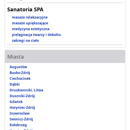
Sanatoria SPA
masaże relaksacyjne
masaże upiększające
medycyna estetyczna
pielęgnacja twarzy i dekoltu
zabiegi na ciało
Miasta
Augustów
Busko-Zdrój
Ciechocinek
Dąbki
Druskienniki, Litwa
Duszniki-Zdrój
Gdańsk
Horyniec-Zdrój
Inowrocław
Iwonicz-Zdrój
Kołobrzeg