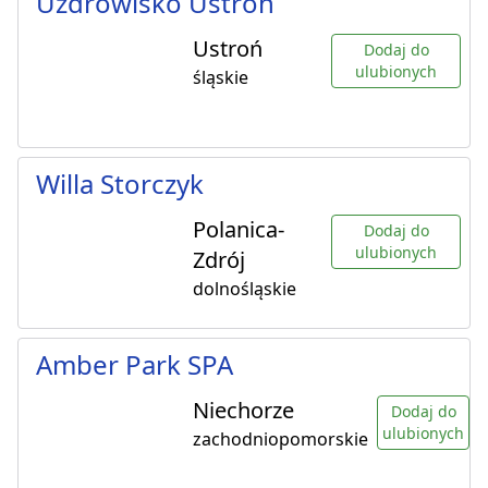
Uzdrowisko Ustroń
Ustroń
Dodaj do
ulubionych
śląskie
Willa Storczyk
Polanica-
Dodaj do
ulubionych
Zdrój
dolnośląskie
Amber Park SPA
Niechorze
Dodaj do
ulubionych
zachodniopomorskie