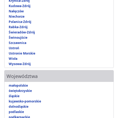
Krynica-Zdrój
Kudowa-Zdrój
Nałęczów
Niechorze
Polanica-Zdrój
Rabka-Zdrój
Świeradów-Zdrój
Świnoujście
Szczawnica
Ustroń
Ustronie Morskie
Wisła
Wysowa-Zdrój
Województwa
małopolskie
świętokrzyskie
śląskie
kujawsko-pomorskie
dolnośląskie
podlaskie
podkarpackie