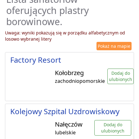
oferujących plastry
borowinowe.
Uwaga: wyniki pokazują się w porządku alfabetycznym od
losowo wybranej litery
Pokaż na mapie
Factory Resort
Kołobrzeg
Dodaj do
ulubionych
zachodniopomorskie
Kolejowy Szpital Uzdrowiskowy
Nałęczów
Dodaj do
ulubionych
lubelskie