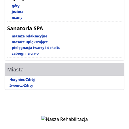
góry
jeziora
niziny
Sanatoria SPA
masaże relaksacyjne
masaże upiększające
pielęgnacja twarzy i dekoltu
zabiegi na ciało
Miasta
Horyniec-Zdrój
Iwonicz-Zdrój