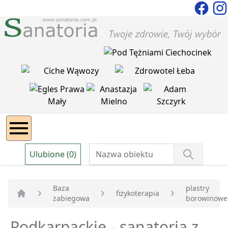
Ulubione (0)
Baza
plastry
fizykoterapia
zabiegowa
borowinowe
Strona główna
Podkarpackie - sanatoria z