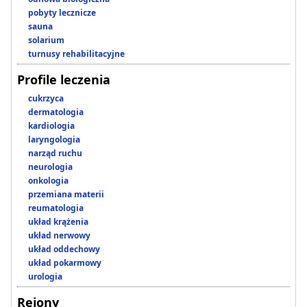
pobyty lecznicze
sauna
solarium
turnusy rehabilitacyjne
Profile leczenia
cukrzyca
dermatologia
kardiologia
laryngologia
narząd ruchu
neurologia
onkologia
przemiana materii
reumatologia
układ krążenia
układ nerwowy
układ oddechowy
układ pokarmowy
urologia
Rejony