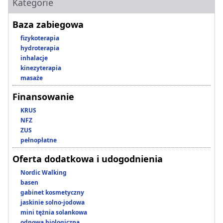
Kategorie
Baza zabiegowa
fizykoterapia
hydroterapia
inhalacje
kinezyterapia
masaże
Finansowanie
KRUS
NFZ
ZUS
pełnopłatne
Oferta dodatkowa i udogodnienia
Nordic Walking
basen
gabinet kosmetyczny
jaskinie solno-jodowa
mini tężnia solankowa
odnowa biologiczna