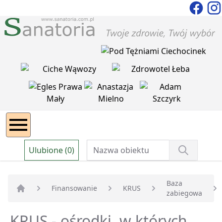
Ulubione (0)
Baza
Finansowanie
KRUS
zabiegowa
Strona główna
KRUS - ośrodki, w których