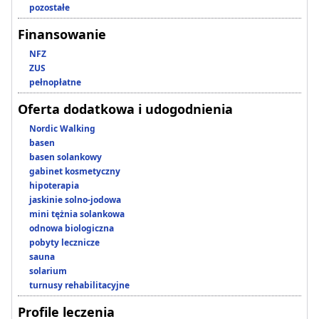
pozostałe
Finansowanie
NFZ
ZUS
pełnopłatne
Oferta dodatkowa i udogodnienia
Nordic Walking
basen
basen solankowy
gabinet kosmetyczny
hipoterapia
jaskinie solno-jodowa
mini tężnia solankowa
odnowa biologiczna
pobyty lecznicze
sauna
solarium
turnusy rehabilitacyjne
Profile leczenia