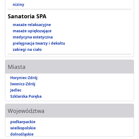
niziny
Sanatoria SPA
masaże relaksacyjne
masaże upiększające
medycyna estetyczna
pielęgnacja twarzy i dekoltu
zabiegi na ciało
Miasta
Horyniec-Zdrój
Iwonicz-Zdrój
Jedlec
Szklarska Poręba
Województwa
podkarpackie
wielkopolskie
dolnośląskie