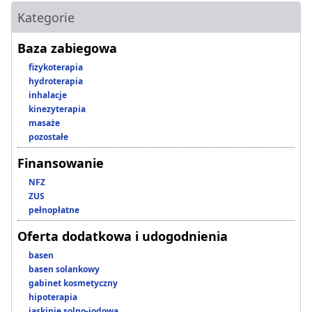
Kategorie
Baza zabiegowa
fizykoterapia
hydroterapia
inhalacje
kinezyterapia
masaże
pozostałe
Finansowanie
NFZ
ZUS
pełnopłatne
Oferta dodatkowa i udogodnienia
basen
basen solankowy
gabinet kosmetyczny
hipoterapia
jaskinie solno-jodowa