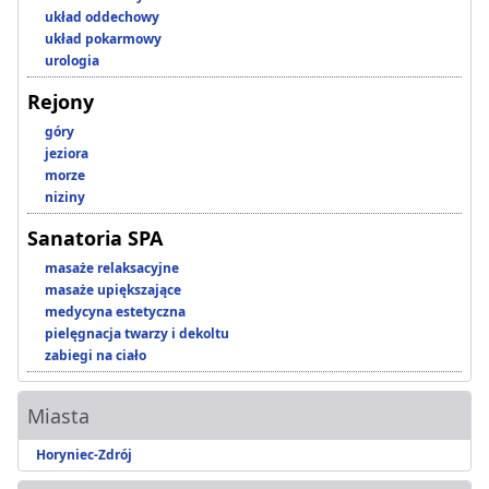
układ oddechowy
układ pokarmowy
urologia
Rejony
góry
jeziora
morze
niziny
Sanatoria SPA
masaże relaksacyjne
masaże upiększające
medycyna estetyczna
pielęgnacja twarzy i dekoltu
zabiegi na ciało
Miasta
Horyniec-Zdrój