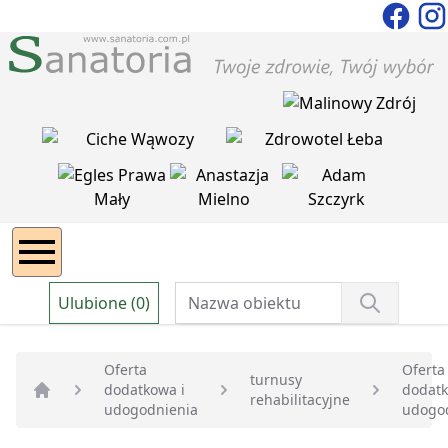
Ulubione (0)
Oferta
Oferta
turnusy
dodatkowa i
dodatk
rehabilitacyjne
Strona główna
udogodnienia
udogo