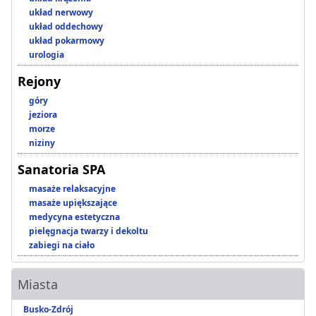
układ nerwowy
układ oddechowy
układ pokarmowy
urologia
Rejony
góry
jeziora
morze
niziny
Sanatoria SPA
masaże relaksacyjne
masaże upiększające
medycyna estetyczna
pielęgnacja twarzy i dekoltu
zabiegi na ciało
Miasta
Busko-Zdrój