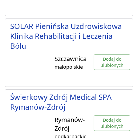
SOLAR Pienińska Uzdrowiskowa
Klinika Rehabilitacji i Leczenia
Bólu
Szczawnica
Dodaj do
ulubionych
małopolskie
Świerkowy Zdrój Medical SPA
Rymanów-Zdrój
Rymanów-
Dodaj do
ulubionych
Zdrój
podkarpackie