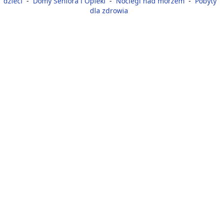
dzieci
-
Domy Seniora i Opieki
-
Noclegi nad morzem
-
Pobyty
dla zdrowia