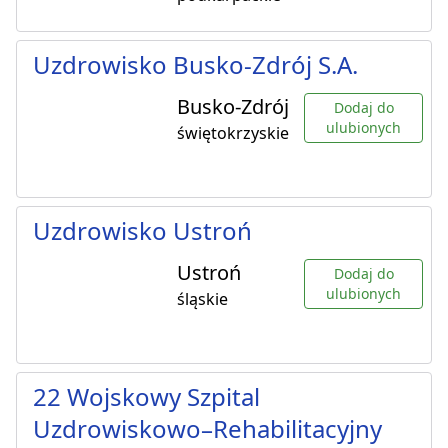
Uzdrowisko Busko-Zdrój S.A.
Busko-Zdrój
Dodaj do
ulubionych
świętokrzyskie
Uzdrowisko Ustroń
Ustroń
Dodaj do
ulubionych
śląskie
22 Wojskowy Szpital
Uzdrowiskowo–Rehabilitacyjny