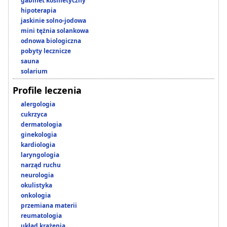
gabinet kosmetyczny
hipoterapia
jaskinie solno-jodowa
mini tężnia solankowa
odnowa biologiczna
pobyty lecznicze
sauna
solarium
Profile leczenia
alergologia
cukrzyca
dermatologia
ginekologia
kardiologia
laryngologia
narząd ruchu
neurologia
okulistyka
onkologia
przemiana materii
reumatologia
układ krążenia