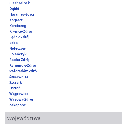
Ciechocinek
Dąbki
Horyniec-Zdrój
Karpacz
Kołobrzeg
Krynica-Zdrój
Lądek-Zdrój
Łeba
Nałęczów
Polańczyk
Rabka-Zdrój
Rymanów-Zdrój
Świeradów-Zdrój
Szczawnica
Szczyrk
Ustroń
Wągrowiec
Wysowa-Zdrój
Zakopane
Województwa