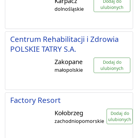
Karpacz
Dodaj do
ulubionych
dolnośląskie
Centrum Rehabilitacji i Zdrowia
POLSKIE TATRY S.A.
Zakopane
Dodaj do
ulubionych
małopolskie
Factory Resort
Kołobrzeg
Dodaj do
ulubionych
zachodniopomorskie