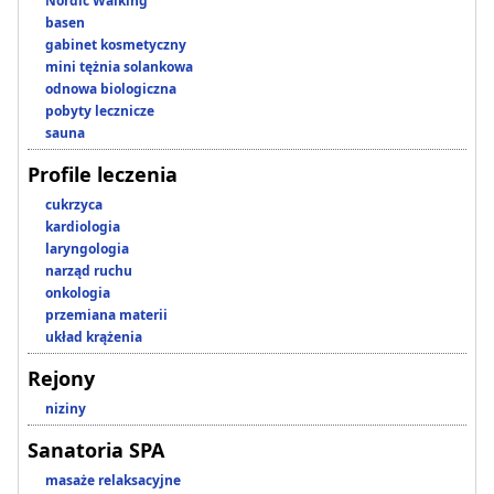
Nordic Walking
basen
gabinet kosmetyczny
mini tężnia solankowa
odnowa biologiczna
pobyty lecznicze
sauna
Profile leczenia
cukrzyca
kardiologia
laryngologia
narząd ruchu
onkologia
przemiana materii
układ krążenia
Rejony
niziny
Sanatoria SPA
masaże relaksacyjne