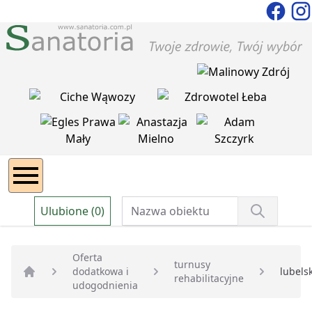
Ulubione (0)
Oferta
turnusy
dodatkowa i
lubels
rehabilitacyjne
Strona główna
udogodnienia