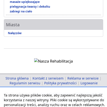
masaże upiększające
pielęgnacja twarzy i dekoltu
zabiegi na ciało
Miasta
Nałęczów
Strona główna
|
Kontakt z serwisem
|
Reklama w serwisie
|
Regulamin serwisu
|
Polityka prywatności
|
Logowanie
Warto zobaczyć:
Turnusy rehabilitacyjne
-
Rehabilitacja dla
Ta strona używa plików cookie, aby zapewnić najlepszą jakość
dzieci
-
Domy Seniora i Opieki
-
Noclegi nad morzem
-
Pobyty
korzystania z naszej witryny. Pliki cookie są wykorzystywane do
dla zdrowia
personalizacji treści, analizy ruchu oraz w celach reklamowych.