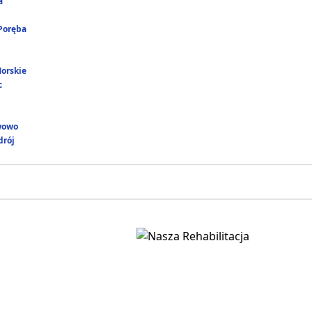
a
 Poręba
Morskie
c
wowo
rój