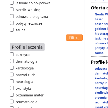
jaskinie solno-jodowa
Oferta 
Nordic Walking
Nordic W
odnowa biologiczna
basen
pobyty lecznicze
basen so
gabinet 
sauna
hipotera
jaskinie
odnowa b
Profile leczenia
pobyty l
sauna
cukrzyca
dermatologia
Profile 
kardiologia
cukrzyca
dermatol
narząd ruchu
kardiolo
neurologia
narząd r
neurolog
okulistyka
okulisty
przemiana materii
przemian
reumatologia
reumatol
układ kr