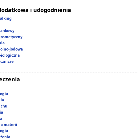
dodatkowa i udogodnienia
alking
lankowy
kosmetyczny
pia
 solno-jodowa
iologiczna
ecznicze
leczenia
ogia
gia
uchu
ia
ka
a materii
ogia
ążenia