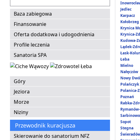
Inowrocła
Jedlec
Baza zabiegowa
Karpacz
Kołobrzeg
Finansowanie
Krynica M
Oferta dodatkowa i udogodnienia
Krynica-Zd
Kudowa-Zd
Profile leczenia
Lądek-Zdr
Łask-Kol
Sanatoria SPA
Łeba
Mielno
Nałęczów
Nowy Dwó
Góry
Polańczyk
Polanica-Z
Jeziora
Poznań
Morze
Rabka-Zdr
Rymanów-
Niziny
Sarbinowo
Sopot
Przewodnik kuracjusza
Stegna
Świeradów
Skierowanie do sanatorium NFZ