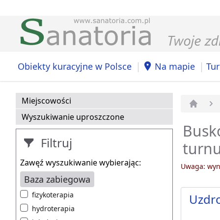
|
|
Obiekty kuracyjne w Polsce
Na mapie
Tur
Miejscowości
Strona 
Wyszukiwanie uproszczone
Busko
Filtruj
turnu
Zawęź wyszukiwanie wybierając:
Uwaga: wyni
Baza zabiegowa
fizykoterapia
Uzdro
hydroterapia