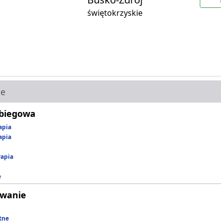
świętokrzyskie
ie
abiegowa
apia
apia
rapia
e
owanie
tne