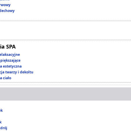
erwowy
ddechowy
ia SPA
elaksacyjne
piększające
 estetyczna
ja twarzy i dekoltu
a ciało
ek
k
drój