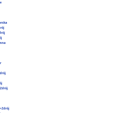
w
orska
rój
rój
ój
umna
r
drój
ój
Zdrój
-Zdrój