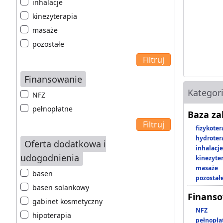
inhalacje
kinezyterapia
masaże
pozostałe
Finansowanie
Kategor
NFZ
pełnopłatne
Baza z
fizykoter
hydroter
Oferta dodatkowa i
inhalacje
udogodnienia
kinezyte
masaże
basen
pozostał
basen solankowy
Finans
gabinet kosmetyczny
NFZ
hipoterapia
pełnopła