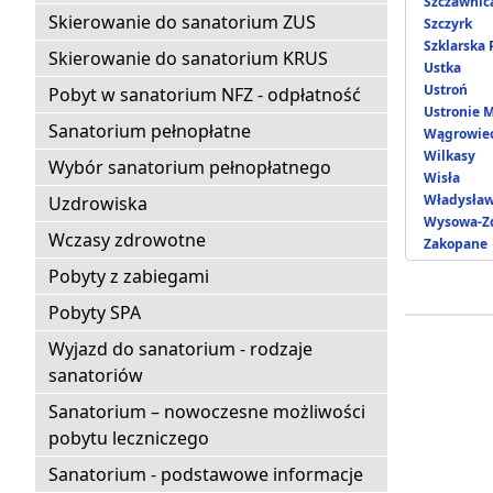
Szczawnic
Skierowanie do sanatorium ZUS
Szczyrk
Szklarska
Skierowanie do sanatorium KRUS
Ustka
Ustroń
Pobyt w sanatorium NFZ - odpłatność
Ustronie 
Sanatorium pełnopłatne
Wągrowie
Wilkasy
Wybór sanatorium pełnopłatnego
Wisła
Władysła
Uzdrowiska
Wysowa-Zd
Wczasy zdrowotne
Zakopane
Pobyty z zabiegami
Pobyty SPA
Wyjazd do sanatorium - rodzaje
sanatoriów
Sanatorium – nowoczesne możliwości
pobytu leczniczego
Sanatorium - podstawowe informacje