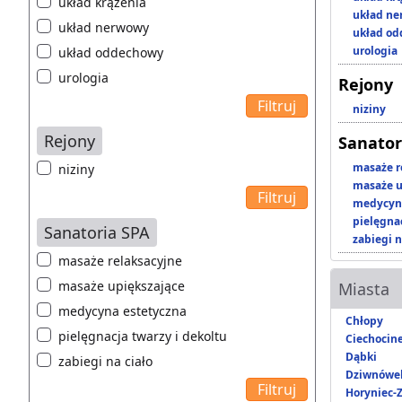
układ krążenia
układ n
układ nerwowy
układ o
urologia
układ oddechowy
urologia
Rejony
niziny
Rejony
Sanator
masaże r
niziny
masaże u
medycyna
pielęgnac
Sanatoria SPA
zabiegi n
masaże relaksacyjne
masaże upiększające
Miasta
medycyna estetyczna
Chłopy
pielęgnacja twarzy i dekoltu
Ciechocin
Dąbki
zabiegi na ciało
Dziwnówe
Horyniec-Z