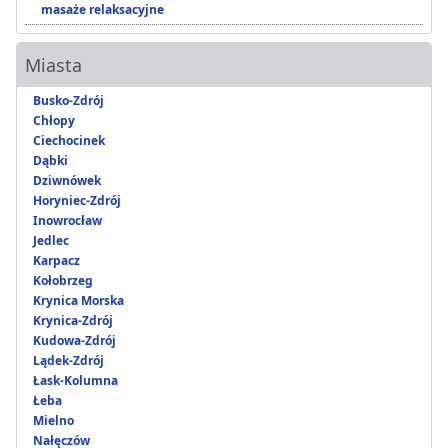
masaże relaksacyjne
Miasta
Busko-Zdrój
Chłopy
Ciechocinek
Dąbki
Dziwnówek
Horyniec-Zdrój
Inowrocław
Jedlec
Karpacz
Kołobrzeg
Krynica Morska
Krynica-Zdrój
Kudowa-Zdrój
Lądek-Zdrój
Łask-Kolumna
Łeba
Mielno
Nałęczów