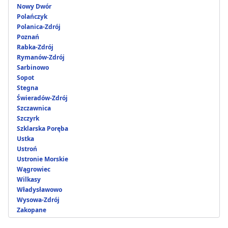
Nowy Dwór
Polańczyk
Polanica-Zdrój
Poznań
Rabka-Zdrój
Rymanów-Zdrój
Sarbinowo
Sopot
Stegna
Świeradów-Zdrój
Szczawnica
Szczyrk
Szklarska Poręba
Ustka
Ustroń
Ustronie Morskie
Wągrowiec
Wilkasy
Władysławowo
Wysowa-Zdrój
Zakopane