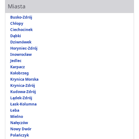
Miasta
Busko-Zdrój
Chłopy
Ciechocinek
Dąbki
Dziwnówek
Horyniec-Zdrój
Inowrocław
Jedlec
Karpacz
Kołobrzeg
Krynica Morska
Krynica-Zdrój
Kudowa-Zdrój
Lądek-Zdrój
Łask-Kolumna
Łeba
Mielno
Nałęczów
Nowy Dwór
Polańczyk