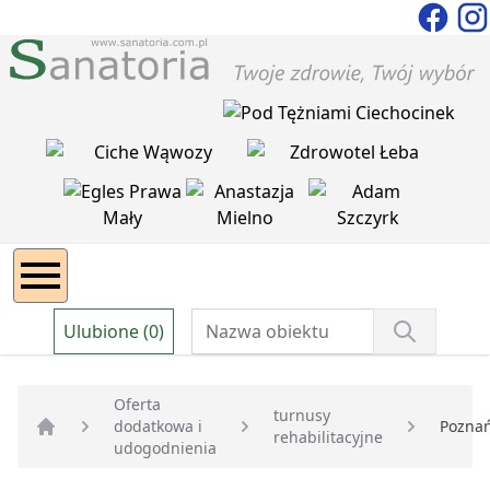
Ulubione (0)
Oferta
turnusy
dodatkowa i
Pozna
rehabilitacyjne
Strona główna
udogodnienia