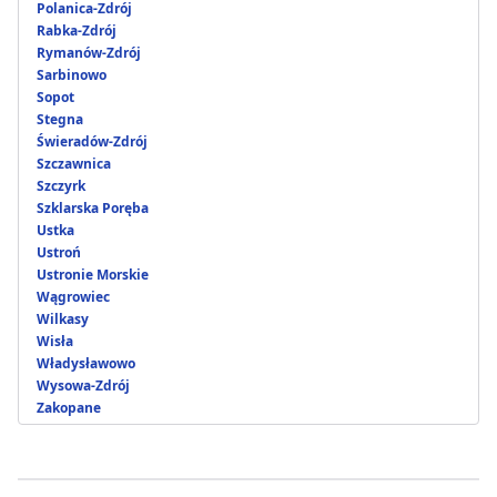
Polanica-Zdrój
Rabka-Zdrój
Rymanów-Zdrój
Sarbinowo
Sopot
Stegna
Świeradów-Zdrój
Szczawnica
Szczyrk
Szklarska Poręba
Ustka
Ustroń
Ustronie Morskie
Wągrowiec
Wilkasy
Wisła
Władysławowo
Wysowa-Zdrój
Zakopane