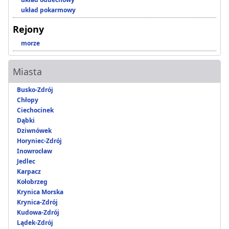
układ pokarmowy
Rejony
morze
Miasta
Busko-Zdrój
Chłopy
Ciechocinek
Dąbki
Dziwnówek
Horyniec-Zdrój
Inowrocław
Jedlec
Karpacz
Kołobrzeg
Krynica Morska
Krynica-Zdrój
Kudowa-Zdrój
Lądek-Zdrój