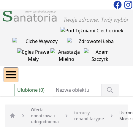
Ulubione (0)
Oferta
turnusy
Ustron
dodatkowa i
rehabilitacyjne
Morski
Strona główna
udogodnienia