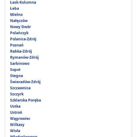
Łask-Kolumna
Łeba
Mielno
Nałęczów
Nowy Dwór
Polańczyk
Polanica-Zdrój
Poznań
Rabka-Zdrój
Rymanów-Zdrój
Sarbinowo
Sopot
Stegna
Świeradów-Zdrój
Szczawnica
Szczyrk
Szklarska Poręba
Ustka
Ustroń
Wągrowiec
Wilkasy
Wisła
Władysławowo