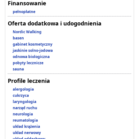
Finansowanie
pełnopłatne
Oferta dodatkowa i udogodnienia
Nordic Walking
basen
gabinet kosmetyczny
jaskinie solno-jodowa
odnowa biologiczna
pobyty lecznicze
sauna
Profile leczenia
alergologia
cukrzyca
laryngologia
narząd ruchu
neurologia
reumatologia
układ krążenia
układ nerwowy
układ oddechowy