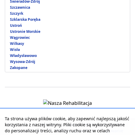
Świeradów-Zdrój
Szczawnica
Szczyrk
Szklarska Poręba
Ustroń
Ustronie Morskie
Wągrowiec
Wilkasy
Wisła
Władysławowo
Wysowa-Zdrój
Zakopane
Ta strona używa plików cookie, aby zapewnić najlepszą jakość
korzystania z naszej witryny. Pliki cookie są wykorzystywane
Strona główna
|
Kontakt z serwisem
|
Reklama w serwisie
|
do personalizacji treści, analizy ruchu oraz w celach
Regulamin serwisu
|
Polityka prywatności
|
Logowanie