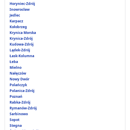
Horyniec-Zdrój
Inowrocław
Jedlec
Karpacz
Kołobrzeg
Krynica Morska
Krynica-Zdrój
Kudowa-Zdrój
Lądek-Zdrój
Łask-Kolumna
Łeba
Mielno
Nałęczów
Nowy Dwór
Polańczyk
Polanica-Zdrój
Poznań
Rabka-Zdrój
Rymanów-Zdrój
Sarbinowo
Sopot
Stegna