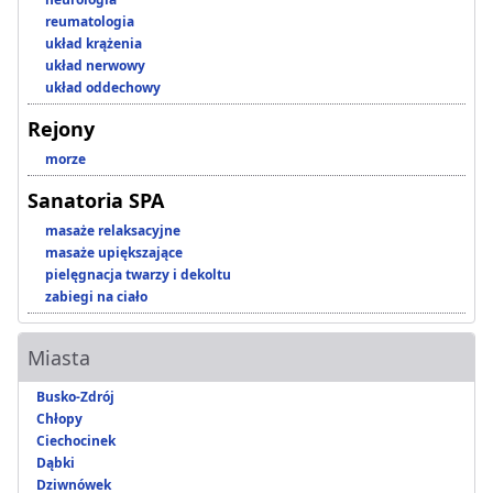
reumatologia
układ krążenia
układ nerwowy
układ oddechowy
Rejony
morze
Sanatoria SPA
masaże relaksacyjne
masaże upiększające
pielęgnacja twarzy i dekoltu
zabiegi na ciało
Miasta
Busko-Zdrój
Chłopy
Ciechocinek
Dąbki
Dziwnówek