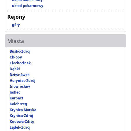
układ pokarmowy
Rejony
góry
Miasta
Busko-Zdrój
Chłopy
Ciechocinek
Dąbki
Dziwnówek
Horyniec-Zdrój
Inowrocław
Jedlec
Karpacz
Kołobrzeg
Krynica Morska
Krynica-Zdrój
Kudowa-Zdrój
Lądek-Zdrój