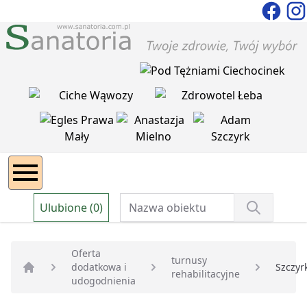
Ulubione (0)
Oferta
turnusy
dodatkowa i
Szczyr
rehabilitacyjne
Strona główna
udogodnienia