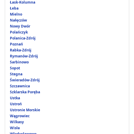
Łask-Kolumna
Łeba
Mielno
Nałęczów
Nowy Dwór
Polańczyk
Polanica-Zdrój
Poznań
Rabka-Zdrój
Rymanów-Zdrój
Sarbinowo
Sopot
Stegna
Świeradów-Zdrój
Szczawnica
Szklarska Poręba
Ustka
Ustroń
Ustronie Morskie
Wągrowiec
Wilkasy
Wisła
Władysławowo