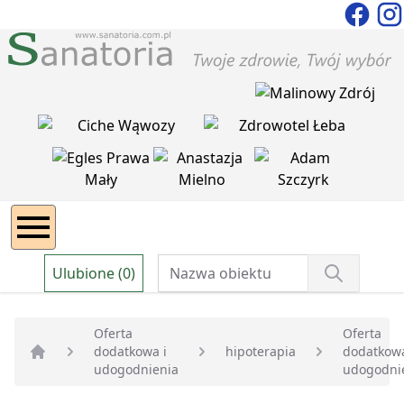
Ulubione (0)
Oferta
Oferta
dodatkowa i
hipoterapia
dodatkowa
Strona główna
udogodnienia
udogodni