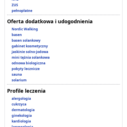
ZUS
pełnopłatne
Oferta dodatkowa i udogodnienia
Nordic Walking
basen
basen solankowy
gabinet kosmetyczny
jaskinie solno-jodowa
mini tężnia solankowa
odnowa biologiczna
pobyty lecznicze
sauna
solarium
Profile leczenia
alergologia
cukrzyca
dermatologia
ginekologia
kardiologia
laryngologia