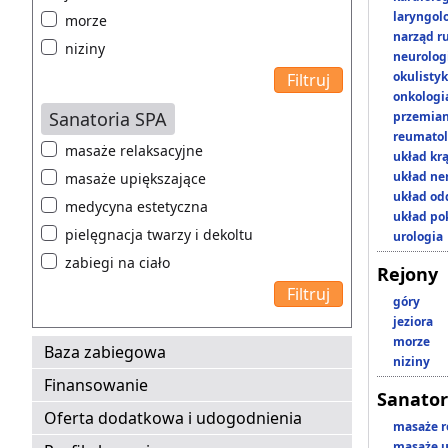
laryngol
morze
narząd r
niziny
neurolog
okulisty
onkologi
Sanatoria SPA
przemian
reumatol
masaże relaksacyjne
układ kr
układ n
masaże upiększające
układ o
medycyna estetyczna
układ p
pielęgnacja twarzy i dekoltu
urologia
zabiegi na ciało
Rejony
góry
jeziora
morze
Baza zabiegowa
niziny
Finansowanie
Sanator
Oferta dodatkowa i udogodnienia
masaże r
masaże u