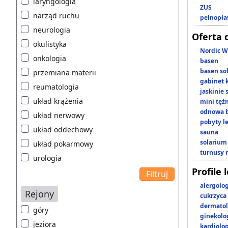
laryngologia
ZUS
narząd ruchu
pełnopła
neurologia
Oferta 
okulistyka
Nordic W
onkologia
basen
basen so
przemiana materii
gabinet 
reumatologia
jaskinie
układ krążenia
mini tęż
odnowa b
układ nerwowy
pobyty l
układ oddechowy
sauna
solarium
układ pokarmowy
turnusy 
urologia
Profile 
alergolo
Rejony
cukrzyca
dermatol
góry
ginekolo
jeziora
kardiolo