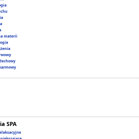
ogia
uchu
ia
ka
a
a materii
ogia
ążenia
erwowy
ddechowy
okarmowy
ia SPA
elaksacyjne
piększające