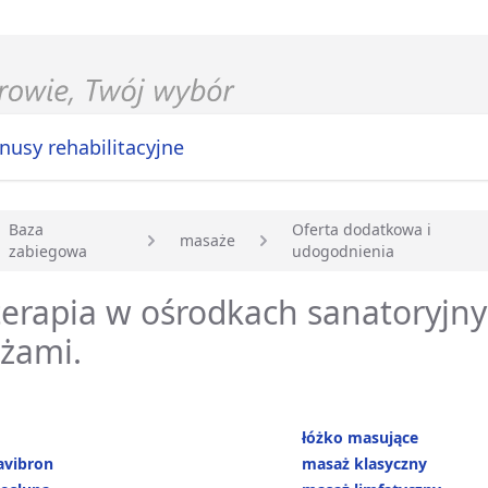
nusy rehabilitacyjne
Baza
Oferta dodatkowa i
masaże
zabiegowa
udogodnienia
główna
erapia w ośrodkach sanatoryjny
żami.
łóżko masujące
avibron
masaż klasyczny