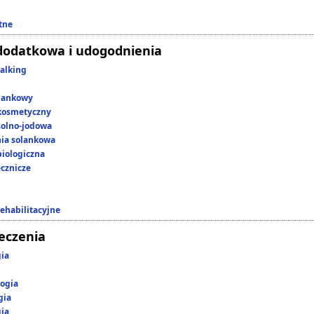
tne
dodatkowa i udogodnienia
alking
lankowy
kosmetyczny
 solno-jodowa
nia solankowa
iologiczna
ecznicze
rehabilitacyjne
leczenia
gia
ogia
gia
gia