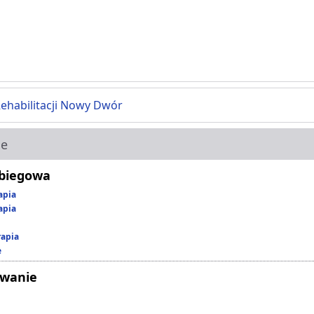
Rehabilitacji Nowy Dwór
ie
abiegowa
apia
apia
rapia
e
owanie