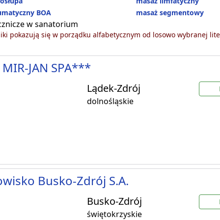
osłupa
masaż limfatyczny
umatyczny BOA
masaż segmentowy
cznicze w sanatorium
ki pokazują się w porządku alfabetycznym od losowo wybranej lite
 MIR-JAN SPA***
Lądek-Zdrój
dolnośląskie
wisko Busko-Zdrój S.A.
Busko-Zdrój
świętokrzyskie