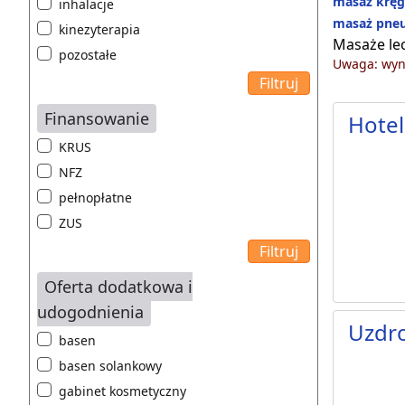
masaż kręg
inhalacje
masaż pne
kinezyterapia
Masaże le
pozostałe
Uwaga: wyni
Finansowanie
Hotel
KRUS
NFZ
pełnopłatne
ZUS
Oferta dodatkowa i
udogodnienia
Uzdro
basen
basen solankowy
gabinet kosmetyczny