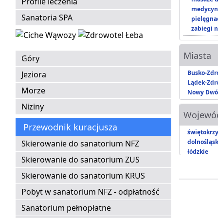
Profile leczenia
medycyna
Sanatoria SPA
pielęgnac
zabiegi n
Miasta
Góry
Busko-Zdr
Jeziora
Lądek-Zdr
Morze
Nowy Dwó
Niziny
Wojewó
Przewodnik kuracjusza
świętokrzy
dolnośląsk
Skierowanie do sanatorium NFZ
łódzkie
Skierowanie do sanatorium ZUS
Skierowanie do sanatorium KRUS
Pobyt w sanatorium NFZ - odpłatność
Sanatorium pełnopłatne