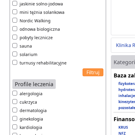
jaskinie solno-jodowa
mini tężnia solankowa
Nordic Walking
odnowa biologiczna
pobyty lecznicze
Klinika 
sauna
solarium
Kategor
turnusy rehabilitacyjne
Baza z
Profile leczenia
fizykoter
hydroter
alergologia
inhalacje
cukrzyca
kinezyte
pozostał
dermatologia
Finans
ginekologia
kardiologia
KRUS
NFZ