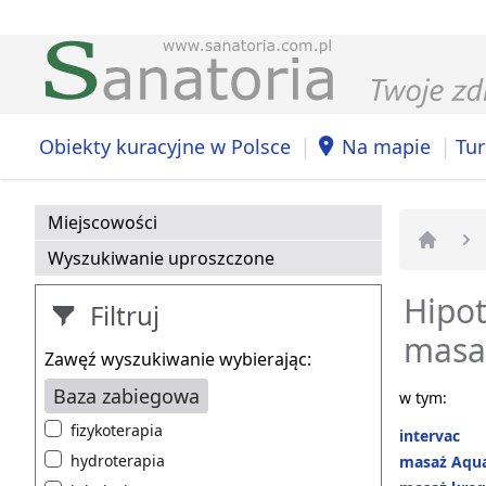
|
|
Obiekty kuracyjne w Polsce
Na mapie
Tur
Miejscowości
Wyszukiwanie uproszczone
Strona 
Hipot
Filtruj
masa
Zawęź wyszukiwanie wybierając:
Baza zabiegowa
w tym:
fizykoterapia
intervac
hydroterapia
masaż Aqu