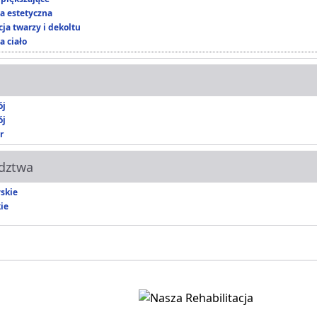
 estetyczna
ja twarzy i dekoltu
a ciało
ój
ój
r
dztwa
skie
ie