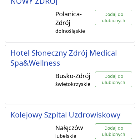
NOWY ZDRÓJ
Polanica-
Dodaj do
ulubionych
Zdrój
dolnośląskie
Hotel Słoneczny Zdrój Medical
Spa&Wellness
Busko-Zdrój
Dodaj do
ulubionych
świętokrzyskie
Kolejowy Szpital Uzdrowiskowy
Nałęczów
Dodaj do
ulubionych
lubelskie