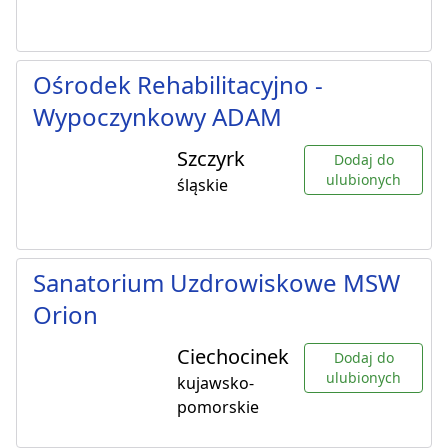
Ośrodek Rehabilitacyjno -
Wypoczynkowy ADAM
Szczyrk
Dodaj do
ulubionych
śląskie
Sanatorium Uzdrowiskowe MSW
Orion
Ciechocinek
Dodaj do
ulubionych
kujawsko-
pomorskie