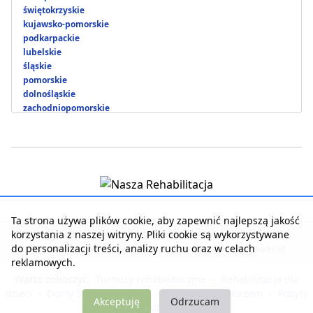
świętokrzyskie
kujawsko-pomorskie
podkarpackie
lubelskie
śląskie
pomorskie
dolnośląskie
zachodniopomorskie
Ta strona używa plików cookie, aby zapewnić najlepszą jakość
korzystania z naszej witryny. Pliki cookie są wykorzystywane
Strona główna
|
Kontakt z serwisem
|
Reklama w serwisie
|
do personalizacji treści, analizy ruchu oraz w celach
Regulamin serwisu
|
Polityka prywatności
|
Logowanie
reklamowych.
Warto zobaczyć:
Turnusy rehabilitacyjne
-
Rehabilitacja dla
dzieci
-
Domy Seniora i Opieki
-
Noclegi nad morzem
-
Pobyty
Akceptuję
Odrzucam
dla zdrowia