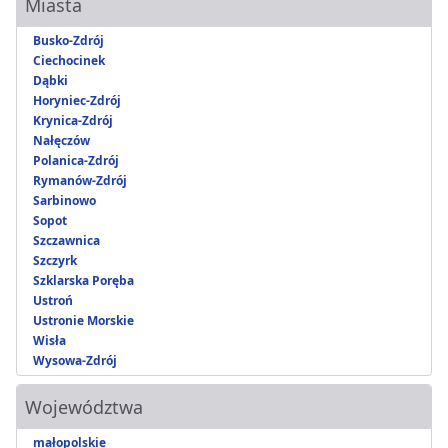
Miasta
Busko-Zdrój
Ciechocinek
Dąbki
Horyniec-Zdrój
Krynica-Zdrój
Nałęczów
Polanica-Zdrój
Rymanów-Zdrój
Sarbinowo
Sopot
Szczawnica
Szczyrk
Szklarska Poręba
Ustroń
Ustronie Morskie
Wisła
Wysowa-Zdrój
Województwa
małopolskie