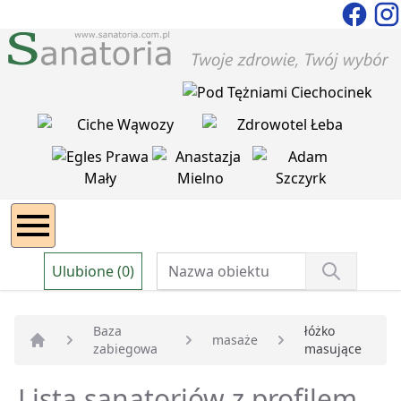
Ulubione (0)
Baza
łóżko
masaże
zabiegowa
masujące
Strona główna
Lista sanatoriów z profilem