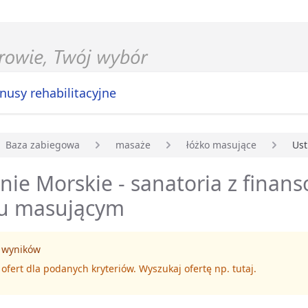
nusy rehabilitacyjne
Baza zabiegowa
masaże
łóżko masujące
Ust
główna
nie Morskie - sanatoria z fina
ku masującym
 wyników
 ofert dla podanych kryteriów. Wyszukaj ofertę np.
tutaj
.