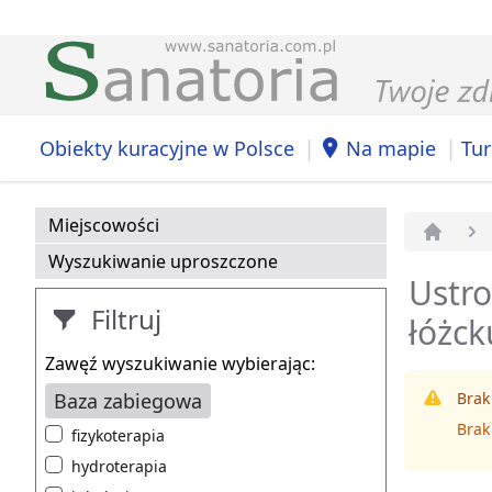
|
|
Obiekty kuracyjne w Polsce
Na mapie
Tur
Miejscowości
Strona 
Wyszukiwanie uproszczone
Ustro
Filtruj
łóżc
Zawęź wyszukiwanie wybierając:
Baza zabiegowa
Brak
Brak
fizykoterapia
hydroterapia