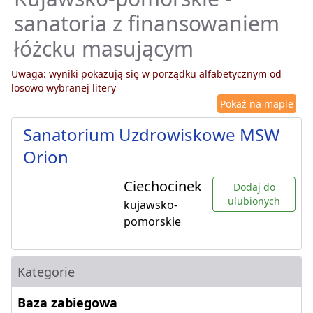
sanatoria z finansowaniem
łóżcku masującym
Uwaga: wyniki pokazują się w porządku alfabetycznym od
losowo wybranej litery
Pokaż na mapie
Sanatorium Uzdrowiskowe MSW
Orion
Ciechocinek
Dodaj do
ulubionych
kujawsko-
pomorskie
Kategorie
Baza zabiegowa