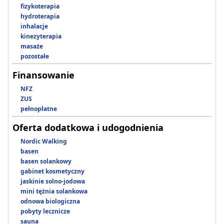
fizykoterapia
hydroterapia
inhalacje
kinezyterapia
masaże
pozostałe
Finansowanie
NFZ
ZUS
pełnopłatne
Oferta dodatkowa i udogodnienia
Nordic Walking
basen
basen solankowy
gabinet kosmetyczny
jaskinie solno-jodowa
mini tężnia solankowa
odnowa biologiczna
pobyty lecznicze
sauna