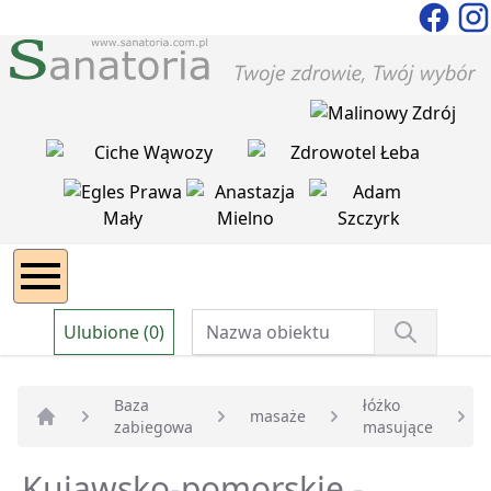
Ulubione (0)
Baza
łóżko
masaże
zabiegowa
masujące
Strona główna
Kujawsko-pomorskie -