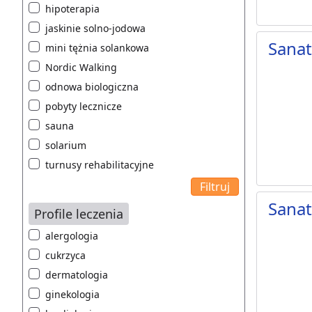
hipoterapia
jaskinie solno-jodowa
Sana
mini tężnia solankowa
Nordic Walking
odnowa biologiczna
pobyty lecznicze
sauna
solarium
turnusy rehabilitacyjne
Sana
Profile leczenia
alergologia
cukrzyca
dermatologia
ginekologia