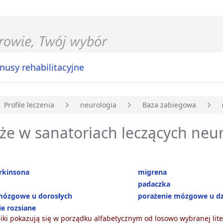
nusy rehabilitacyjne
Profile leczenia
neurologia
Baza zabiegowa
główna
e w sanatoriach leczących neur
rkinsona
migrena
padaczka
mózgowe u dorosłych
porażenie mózgowe u dz
e rozsiane
ki pokazują się w porządku alfabetycznym od losowo wybranej lite