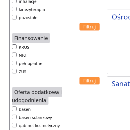
inhalacje
kinezyterapia
Ośro
pozostałe
Finansowanie
KRUS
NFZ
pełnopłatne
ZUS
Sana
Oferta dodatkowa i
udogodnienia
basen
basen solankowy
gabinet kosmetyczny