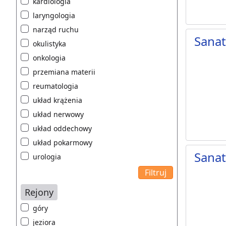
kardiologia
laryngologia
narząd ruchu
Sana
okulistyka
onkologia
przemiana materii
reumatologia
układ krążenia
układ nerwowy
układ oddechowy
układ pokarmowy
Sanat
urologia
Rejony
góry
jeziora