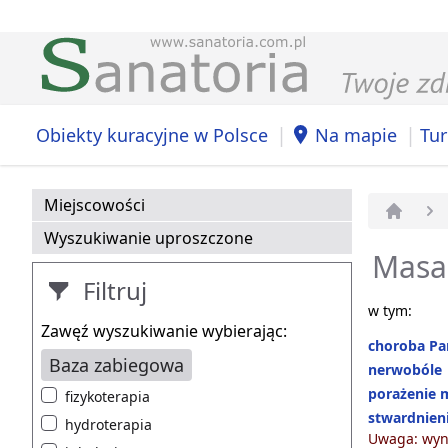
|
|
Obiekty kuracyjne w Polsce
Na mapie
Tur
Miejscowości
Strona 
Wyszukiwanie uproszczone
Masaż
Filtruj
w tym:
Zawęź wyszukiwanie wybierając:
choroba Pa
Baza zabiegowa
nerwobóle
porażenie 
fizykoterapia
stwardnieni
hydroterapia
Uwaga: wyni