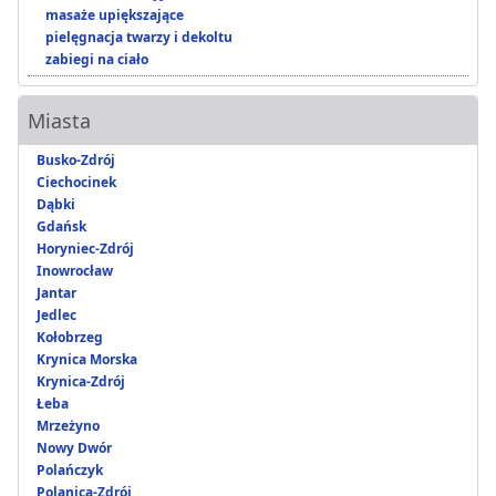
masaże upiększające
pielęgnacja twarzy i dekoltu
zabiegi na ciało
Miasta
Busko-Zdrój
Ciechocinek
Dąbki
Gdańsk
Horyniec-Zdrój
Inowrocław
Jantar
Jedlec
Kołobrzeg
Krynica Morska
Krynica-Zdrój
Łeba
Mrzeżyno
Nowy Dwór
Polańczyk
Polanica-Zdrój