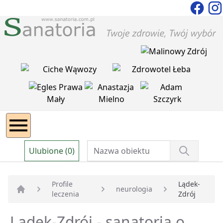
Ulubione (0)
Profile
Lądek-
neurologia
leczenia
Zdrój
Strona główna
Lądek-Zdrój - sanatoria o