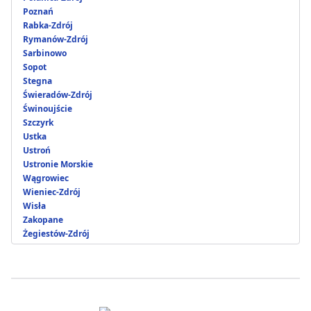
Poznań
Rabka-Zdrój
Rymanów-Zdrój
Sarbinowo
Sopot
Stegna
Świeradów-Zdrój
Świnoujście
Szczyrk
Ustka
Ustroń
Ustronie Morskie
Wągrowiec
Wieniec-Zdrój
Wisła
Zakopane
Żegiestów-Zdrój