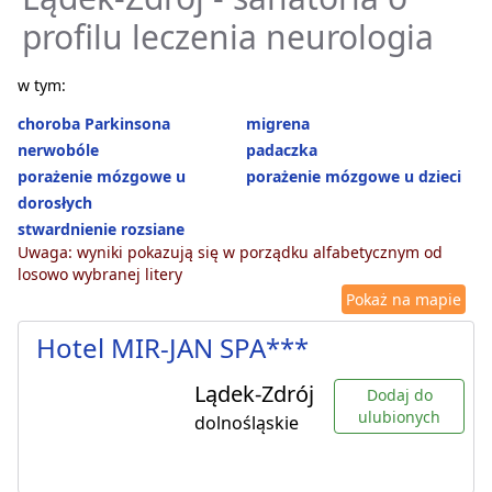
profilu leczenia neurologia
w tym:
choroba Parkinsona
migrena
nerwobóle
padaczka
porażenie mózgowe u
porażenie mózgowe u dzieci
dorosłych
stwardnienie rozsiane
Uwaga: wyniki pokazują się w porządku alfabetycznym od
losowo wybranej litery
Pokaż na mapie
Hotel MIR-JAN SPA***
Lądek-Zdrój
Dodaj do
ulubionych
dolnośląskie