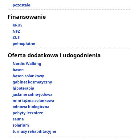
pozostałe
Finansowanie
KRUS
NFZ
ZUS
pełnopłatne
Oferta dodatkowa i udogodnienia
Nordic Walking
basen
basen solankowy
gabinet kosmetyczny
hipoterapia
jaskinie solno-jodowa
mini tężnia solankowa
odnowa biologiczna
pobyty lecznicze
sauna
solarium
turnusy rehabilitacyjne