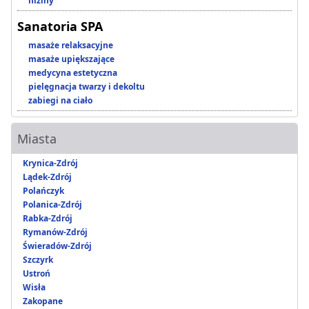
niziny
Sanatoria SPA
masaże relaksacyjne
masaże upiększające
medycyna estetyczna
pielęgnacja twarzy i dekoltu
zabiegi na ciało
Miasta
Krynica-Zdrój
Lądek-Zdrój
Polańczyk
Polanica-Zdrój
Rabka-Zdrój
Rymanów-Zdrój
Świeradów-Zdrój
Szczyrk
Ustroń
Wisła
Zakopane