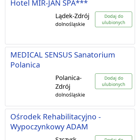
Hotel MIR-JAN SPA***
Lądek-Zdrój
Dodaj do
ulubionych
dolnośląskie
MEDICAL SENSUS Sanatorium
Polanica
Polanica-
Dodaj do
ulubionych
Zdrój
dolnośląskie
Ośrodek Rehabilitacyjno -
Wypoczynkowy ADAM
Szczyrk
Dodaj do