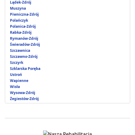
Lądek-Zdrój
Muszyna
Piwniczna-Zdrój
Polańczyk
Polanica-Zdrój
Rabka-Zdrój
Rymanów-Zdrój
Świeradów-Zdrój
Szczawnica
Szczawno-Zdrój
Szczyrk
Szklarska Poręba
Ustroń
Wapienne
Wisła
Wysowa-Zdrój
Żegiestów-Zdrój