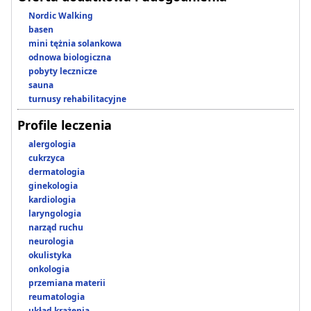
Nordic Walking
basen
mini tężnia solankowa
odnowa biologiczna
pobyty lecznicze
sauna
turnusy rehabilitacyjne
Profile leczenia
alergologia
cukrzyca
dermatologia
ginekologia
kardiologia
laryngologia
narząd ruchu
neurologia
okulistyka
onkologia
przemiana materii
reumatologia
układ krążenia