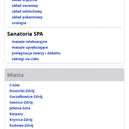
układ nerwowy
układ oddechowy
układ pokarmowy
urologia
Sanatoria SPA
masaże relaksacyjne
masaże upiększające
pielęgnacja twarzy i dekoltu
zabiegi na ciało
Miasta
Cisów
Duszniki-Zdrój
Goczałkowice-Zdrój
Iwonicz-Zdrój
Jelenia Góra
Karpacz
Krynica-Zdrój
Kudowa-Zdrój