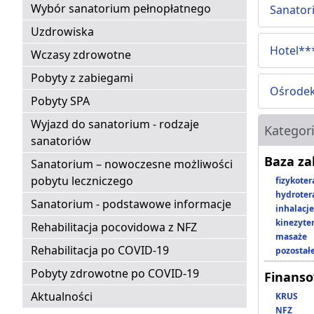
Wybór sanatorium pełnopłatnego
Sanator
Uzdrowiska
Hotel**
Wczasy zdrowotne
Pobyty z zabiegami
Ośrodek
Pobyty SPA
Wyjazd do sanatorium - rodzaje
Kategor
sanatoriów
Baza z
Sanatorium – nowoczesne możliwości
pobytu leczniczego
fizykoter
hydroter
Sanatorium - podstawowe informacje
inhalacje
kinezyte
Rehabilitacja pocovidowa z NFZ
masaże
Rehabilitacja po COVID-19
pozostał
Pobyty zdrowotne po COVID-19
Finans
Aktualności
KRUS
NFZ