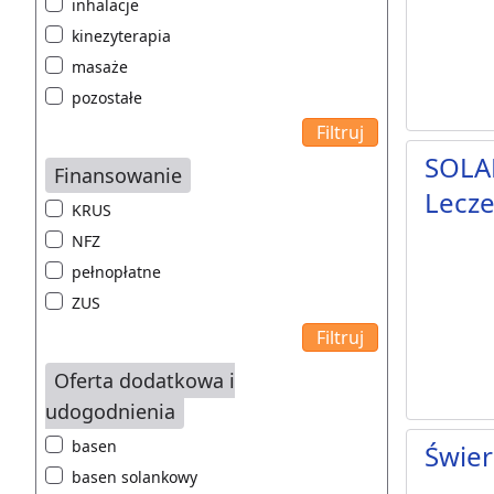
inhalacje
kinezyterapia
masaże
pozostałe
SOLAR
Finansowanie
Lecze
KRUS
NFZ
pełnopłatne
ZUS
Oferta dodatkowa i
udogodnienia
basen
Świer
basen solankowy