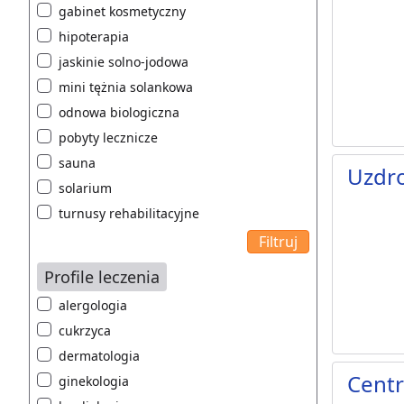
gabinet kosmetyczny
hipoterapia
jaskinie solno-jodowa
mini tężnia solankowa
odnowa biologiczna
pobyty lecznicze
sauna
Uzdr
solarium
turnusy rehabilitacyjne
Profile leczenia
alergologia
cukrzyca
dermatologia
Cent
ginekologia