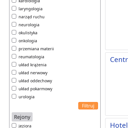
kardiologia
laryngologia
narząd ruchu
neurologia
okulistyka
onkologia
przemiana materii
reumatologia
Centr
układ krążenia
układ nerwowy
układ oddechowy
układ pokarmowy
urologia
Rejony
Hotel
jeziora