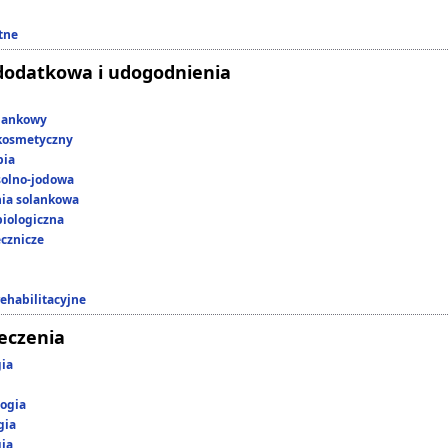
tne
dodatkowa i udogodnienia
lankowy
kosmetyczny
pia
 solno-jodowa
nia solankowa
iologiczna
ecznicze
rehabilitacyjne
leczenia
gia
ogia
gia
gia