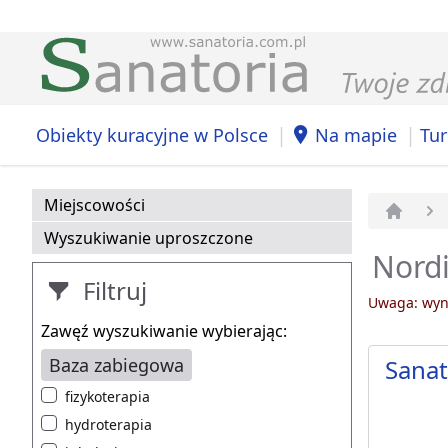
|
|
Obiekty kuracyjne w Polsce
Na mapie
Tur
Miejscowości
Strona 
Wyszukiwanie uproszczone
Nordi
Filtruj
Uwaga: wyni
Zawęź wyszukiwanie wybierając:
Baza zabiegowa
Sana
fizykoterapia
hydroterapia