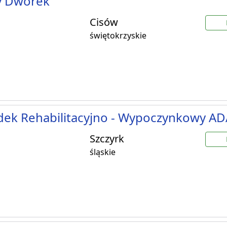
y Dworek
Cisów
świętokrzyskie
dek Rehabilitacyjno - Wypoczynkowy A
Szczyrk
śląskie