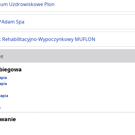
ium Uzdrowiskowe Plon
*Adam Spa
 Rehabilitacyjno-Wypoczynkowy MUFLON
ie
abiegowa
apia
apia
rapia
e
owanie