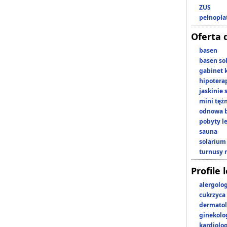
ZUS
pełnopła
Oferta 
basen
basen so
gabinet 
hipotera
jaskinie
mini tęż
odnowa b
pobyty l
sauna
solarium
turnusy 
Profile 
alergolo
cukrzyca
dermatol
ginekolo
kardiolo