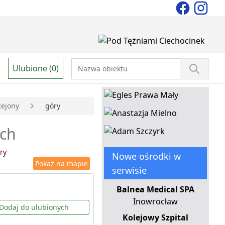
Ulubione (0)
Rejony
góry
ach
ry
Nowe ośrodki w
Pokaż na mapie
serwisie
Balnea Medical SPA
Inowrocław
Dodaj do ulubionych
Kolejowy Szpital