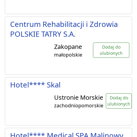
Centrum Rehabilitacji i Zdrowia
POLSKIE TATRY S.A.
Zakopane
Dodaj do
ulubionych
małopolskie
Hotel**** Skal
Ustronie Morskie
Dodaj do
ulubionych
zachodniopomorskie
Hotel**** Medical SPA Malinowy