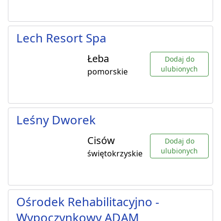
Lech Resort Spa
Łeba
Dodaj do
ulubionych
pomorskie
Leśny Dworek
Cisów
Dodaj do
ulubionych
świętokrzyskie
Ośrodek Rehabilitacyjno -
Wypoczynkowy ADAM