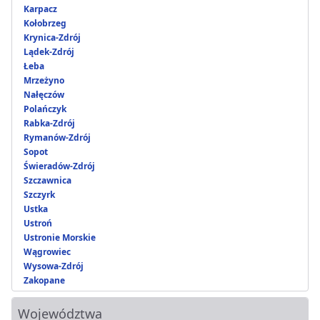
Karpacz
Kołobrzeg
Krynica-Zdrój
Lądek-Zdrój
Łeba
Mrzeżyno
Nałęczów
Polańczyk
Rabka-Zdrój
Rymanów-Zdrój
Sopot
Świeradów-Zdrój
Szczawnica
Szczyrk
Ustka
Ustroń
Ustronie Morskie
Wągrowiec
Wysowa-Zdrój
Zakopane
Województwa