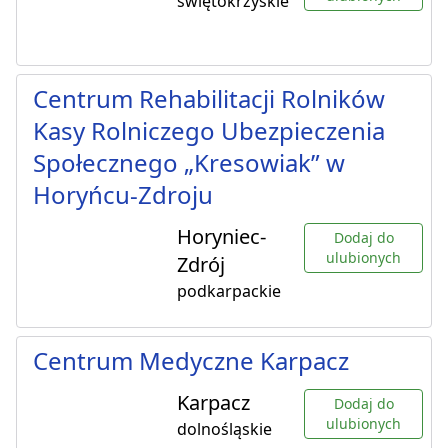
świętokrzyskie
Centrum Rehabilitacji Rolników
Kasy Rolniczego Ubezpieczenia
Społecznego „Kresowiak” w
Horyńcu-Zdroju
Horyniec-
Dodaj do
ulubionych
Zdrój
podkarpackie
Centrum Medyczne Karpacz
Karpacz
Dodaj do
ulubionych
dolnośląskie