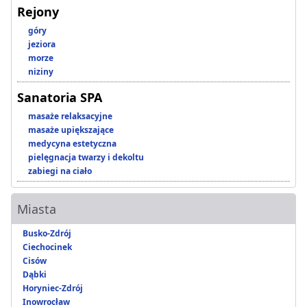
Rejony
góry
jeziora
morze
niziny
Sanatoria SPA
masaże relaksacyjne
masaże upiększające
medycyna estetyczna
pielęgnacja twarzy i dekoltu
zabiegi na ciało
Miasta
Busko-Zdrój
Ciechocinek
Cisów
Dąbki
Horyniec-Zdrój
Inowrocław