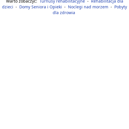
Warto zobaczyć:
Turnusy rehabilitacyjne
-
Rehabilitacja dla
dzieci
-
Domy Seniora i Opieki
-
Noclegi nad morzem
-
Pobyty
dla zdrowia