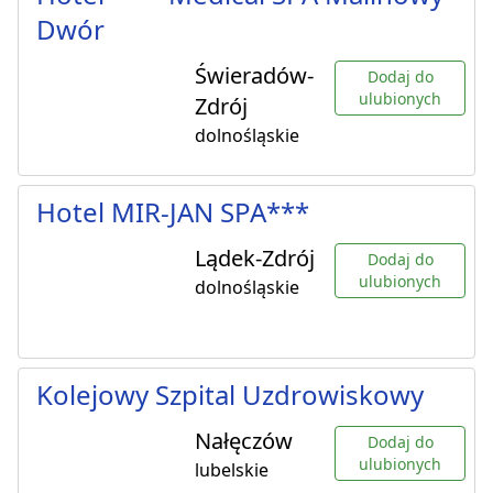
Dwór
Świeradów-
Dodaj do
ulubionych
Zdrój
dolnośląskie
Hotel MIR-JAN SPA***
Lądek-Zdrój
Dodaj do
ulubionych
dolnośląskie
Kolejowy Szpital Uzdrowiskowy
Nałęczów
Dodaj do
ulubionych
lubelskie