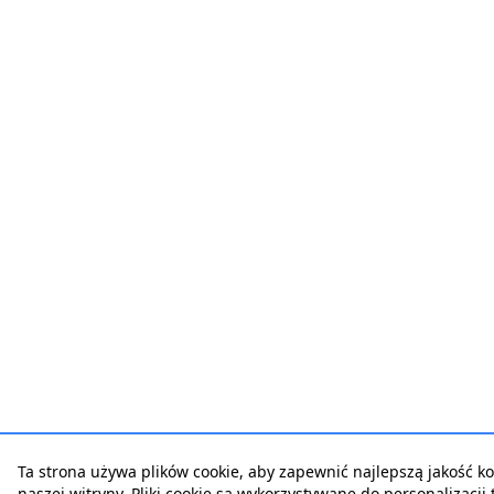
Ta strona używa plików cookie, aby zapewnić najlepszą jakość ko
naszej witryny. Pliki cookie są wykorzystywane do personalizacji t