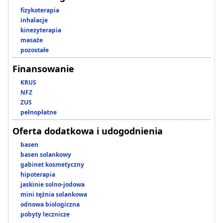
fizykoterapia
inhalacje
kinezyterapia
masaże
pozostałe
Finansowanie
KRUS
NFZ
ZUS
pełnopłatne
Oferta dodatkowa i udogodnienia
basen
basen solankowy
gabinet kosmetyczny
hipoterapia
jaskinie solno-jodowa
mini tężnia solankowa
odnowa biologiczna
pobyty lecznicze