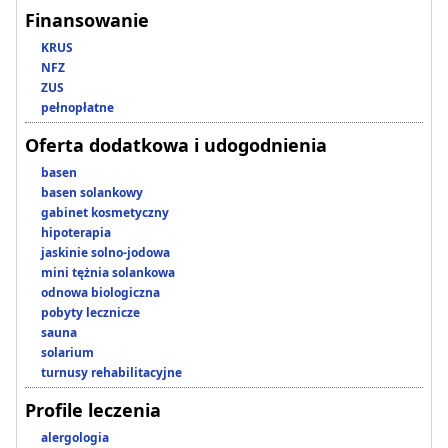
Finansowanie
KRUS
NFZ
ZUS
pełnopłatne
Oferta dodatkowa i udogodnienia
basen
basen solankowy
gabinet kosmetyczny
hipoterapia
jaskinie solno-jodowa
mini tężnia solankowa
odnowa biologiczna
pobyty lecznicze
sauna
solarium
turnusy rehabilitacyjne
Profile leczenia
alergologia