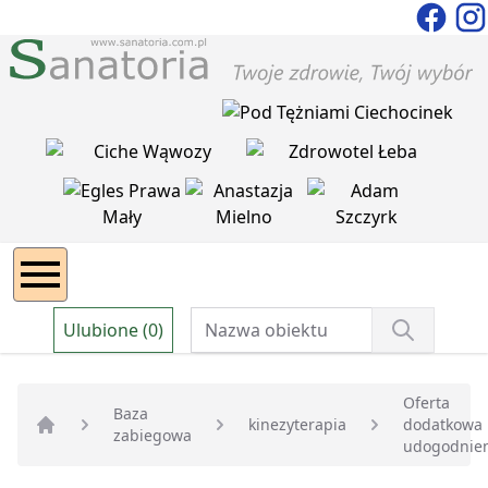
Ulubione (0)
Oferta
Baza
kinezyterapia
dodatkowa 
zabiegowa
Strona główna
udogodnie