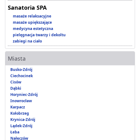
Sanatoria SPA
masaże relaksacyjne
masaże upiększające
medycyna estetyczna
pielęgnacja twarzy i dekoltu
zabiegi na ciało
Miasta
Busko-Zdrój
Ciechocinek
Cisów
Dąbki
Horyniec-Zdrój
Inowrocław
Karpacz
Kołobrzeg
Krynica-Zdrój
Lądek-Zdrój
Łeba
Nałęczów