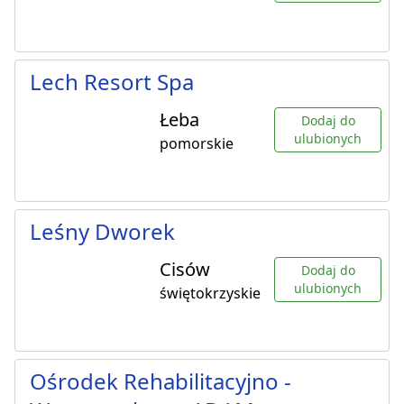
Lech Resort Spa
Łeba
Dodaj do
ulubionych
pomorskie
Leśny Dworek
Cisów
Dodaj do
ulubionych
świętokrzyskie
Ośrodek Rehabilitacyjno -