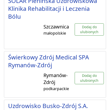
SOLAR Pienińska Uzdrowiskowa
Klinika Rehabilitacji i Leczenia
Bólu
Szczawnica
Dodaj do
ulubionych
małopolskie
Świerkowy Zdrój Medical SPA
Rymanów-Zdrój
Rymanów-
Dodaj do
ulubionych
Zdrój
podkarpackie
Uzdrowisko Busko-Zdrój S.A.