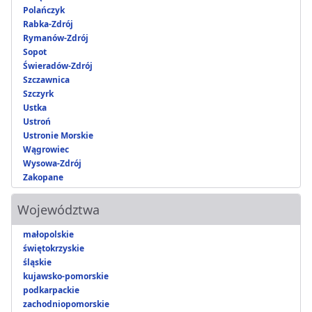
Polańczyk
Rabka-Zdrój
Rymanów-Zdrój
Sopot
Świeradów-Zdrój
Szczawnica
Szczyrk
Ustka
Ustroń
Ustronie Morskie
Wągrowiec
Wysowa-Zdrój
Zakopane
Województwa
małopolskie
świętokrzyskie
śląskie
kujawsko-pomorskie
podkarpackie
zachodniopomorskie