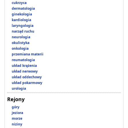
cukrzyca
dermatologia
ginekologia
kardiologia
laryngologia
narząd ruchu
neurologia
okulistyka
onkologia
przemiana materii
reumatologia
układ krążenia
układ nerwowy
układ oddechowy
układ pokarmowy
urologia
Rejony
góry
jeziora
morze
niziny