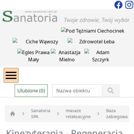
Ulubione (0)
Sanatoria
masaże
Baza
SPA
relaksacyjne
zabiegowa
Strona główna
Kinezyterapia - Regeneracja