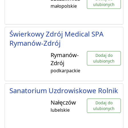
ulubionych
małopolskie
Świerkowy Zdrój Medical SPA
Rymanów-Zdrój
Rymanów-
Dodaj do
ulubionych
Zdrój
podkarpackie
Sanatorium Uzdrowiskowe Rolnik
Nałęczów
Dodaj do
ulubionych
lubelskie