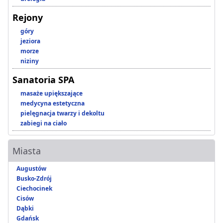
Rejony
góry
jeziora
morze
niziny
Sanatoria SPA
masaże upiększające
medycyna estetyczna
pielęgnacja twarzy i dekoltu
zabiegi na ciało
Miasta
Augustów
Busko-Zdrój
Ciechocinek
Cisów
Dąbki
Gdańsk