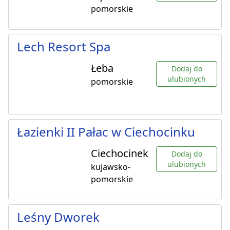
pomorskie
Lech Resort Spa
Łeba
Dodaj do
ulubionych
pomorskie
Łazienki II Pałac w Ciechocinku
Ciechocinek
Dodaj do
ulubionych
kujawsko-
pomorskie
Leśny Dworek