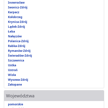
Inowrocław
Iwonicz-Zdrój
Karpacz
Kołobrzeg
Krynica-Zdrój
Lądek-Zdrój
Łeba
Nałęczów
Polanica-Zdrój
Rabka-Zdrój
Rymanów-Zdrój
Świeradów-Zdrój
Szczawnica
Ustka
Ustroń
Wisła
Wysowa-Zdrój
Zakopane
Województwa
pomorskie