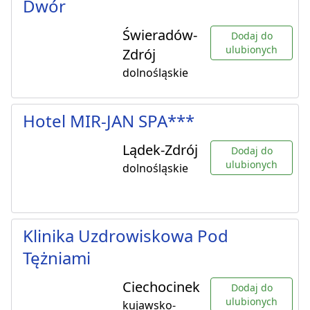
Dwór
Świeradów-
Dodaj do
ulubionych
Zdrój
dolnośląskie
Hotel MIR-JAN SPA***
Lądek-Zdrój
Dodaj do
ulubionych
dolnośląskie
Klinika Uzdrowiskowa Pod
Tężniami
Ciechocinek
Dodaj do
ulubionych
kujawsko-