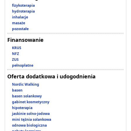
fizykoterapia
hydroterapia
inhalacje
masaże
pozostałe
Finansowanie
KRUS
NFZ
ZUS
pełnopłatne
Oferta dodatkowa i udogodnienia
Nordic Walking
basen
basen solankowy
gabinet kosmetyczny
hipoterapia
jaskinie solno-jodowa
mini tężnia solankowa
odnowa biologiczna