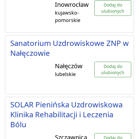
Inowrocław
Dodaj do
ulubionych
kujawsko-
pomorskie
Sanatorium Uzdrowiskowe ZNP w
Nałęczowie
Nałęczów
Dodaj do
ulubionych
lubelskie
SOLAR Pienińska Uzdrowiskowa
Klinika Rehabilitacji i Leczenia
Bólu
Szczawnica
Dodaj do