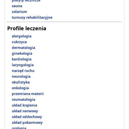
pobyty lecznicze
sauna
solarium
turnusy rehabilitacyjne
Profile leczenia
alergologia
cukrzyca
dermatologia
ginekologia
kardiologia
laryngologia
narząd ruchu
neurologia
okulistyka
onkologia
przemiana materii
reumatologia
układ krążenia
układ nerwowy
układ oddechowy
układ pokarmowy
urologia