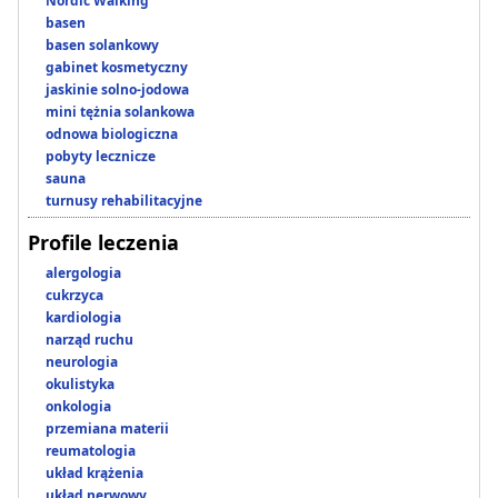
Nordic Walking
basen
basen solankowy
gabinet kosmetyczny
jaskinie solno-jodowa
mini tężnia solankowa
odnowa biologiczna
pobyty lecznicze
sauna
turnusy rehabilitacyjne
Profile leczenia
alergologia
cukrzyca
kardiologia
narząd ruchu
neurologia
okulistyka
onkologia
przemiana materii
reumatologia
układ krążenia
układ nerwowy