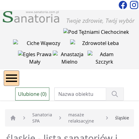
Ulubione (0)
Sanatoria
masaże
śląskie
SPA
relaksacyjne
Strona główna
śląskie - lista sanatoriów i