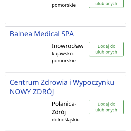
ulubionych
pomorskie
Balnea Medical SPA
Inowrocław
Dodaj do
ulubionych
kujawsko-
pomorskie
Centrum Zdrowia i Wypoczynku
NOWY ZDRÓJ
Polanica-
Dodaj do
ulubionych
Zdrój
dolnośląskie