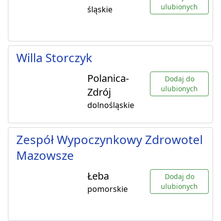
ulubionych
śląskie
Willa Storczyk
Polanica-
Dodaj do
ulubionych
Zdrój
dolnośląskie
Zespół Wypoczynkowy Zdrowotel
Mazowsze
Łeba
Dodaj do
ulubionych
pomorskie