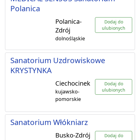
Polanica
Polanica-
Dodaj do
ulubionych
Zdrój
dolnośląskie
Sanatorium Uzdrowiskowe
KRYSTYNKA
Ciechocinek
Dodaj do
ulubionych
kujawsko-
pomorskie
Sanatorium Włókniarz
Busko-Zdrój
Dodaj do