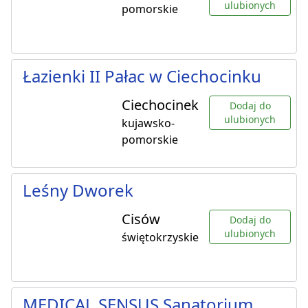
ulubionych
pomorskie
Łazienki II Pałac w Ciechocinku
Ciechocinek
Dodaj do
ulubionych
kujawsko-
pomorskie
Leśny Dworek
Cisów
Dodaj do
ulubionych
świętokrzyskie
MEDICAL SENSUS Sanatorium