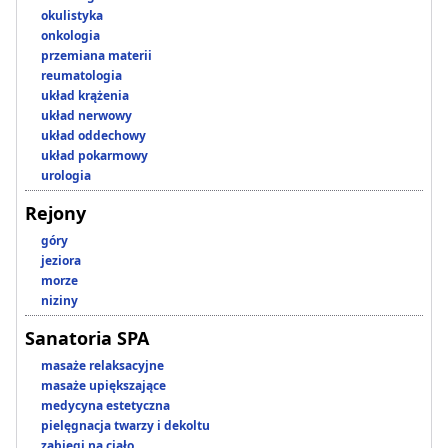
okulistyka
onkologia
przemiana materii
reumatologia
układ krążenia
układ nerwowy
układ oddechowy
układ pokarmowy
urologia
Rejony
góry
jeziora
morze
niziny
Sanatoria SPA
masaże relaksacyjne
masaże upiększające
medycyna estetyczna
pielęgnacja twarzy i dekoltu
zabiegi na ciało