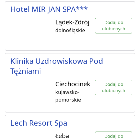
Hotel MIR-JAN SPA***
Lądek-Zdrój
Dodaj do
ulubionych
dolnośląskie
Klinika Uzdrowiskowa Pod
Tężniami
Ciechocinek
Dodaj do
ulubionych
kujawsko-
pomorskie
Lech Resort Spa
Łeba
Dodaj do