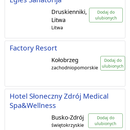
Druskienniki,
Dodaj do
ulubionych
Litwa
Litwa
Factory Resort
Kołobrzeg
Dodaj do
ulubionych
zachodniopomorskie
Hotel Słoneczny Zdrój Medical
Spa&Wellness
Busko-Zdrój
Dodaj do
ulubionych
świętokrzyskie