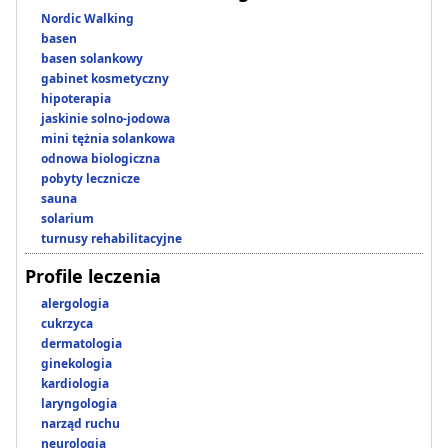
Nordic Walking
basen
basen solankowy
gabinet kosmetyczny
hipoterapia
jaskinie solno-jodowa
mini tężnia solankowa
odnowa biologiczna
pobyty lecznicze
sauna
solarium
turnusy rehabilitacyjne
Profile leczenia
alergologia
cukrzyca
dermatologia
ginekologia
kardiologia
laryngologia
narząd ruchu
neurologia