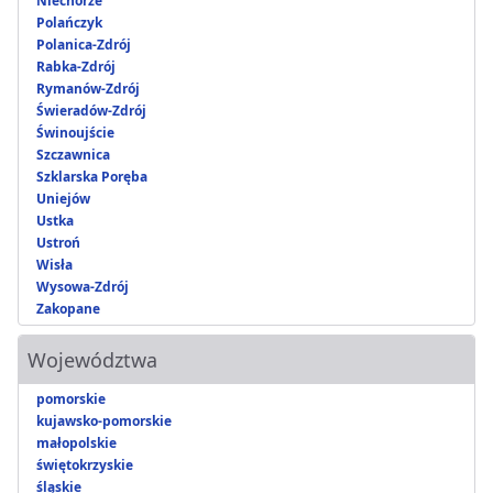
Niechorze
Polańczyk
Polanica-Zdrój
Rabka-Zdrój
Rymanów-Zdrój
Świeradów-Zdrój
Świnoujście
Szczawnica
Szklarska Poręba
Uniejów
Ustka
Ustroń
Wisła
Wysowa-Zdrój
Zakopane
Województwa
pomorskie
kujawsko-pomorskie
małopolskie
świętokrzyskie
śląskie