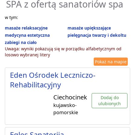
SPA z ofertą sanatoriów spa
w tym:
masaże relaksacyjne
masaże upiększające
medycyna estetyczna
pielęgnacja twarzy i dekoltu
zabiegi na ciało
Uwaga: wyniki pokazują się w porządku alfabetycznym od
losowo wybranej litery
Pokaż na mapie
Eden Ośrodek Leczniczo-
Rehabilitacyjny
Ciechocinek
Dodaj do
ulubionych
kujawsko-
pomorskie
Egles Sanatorija