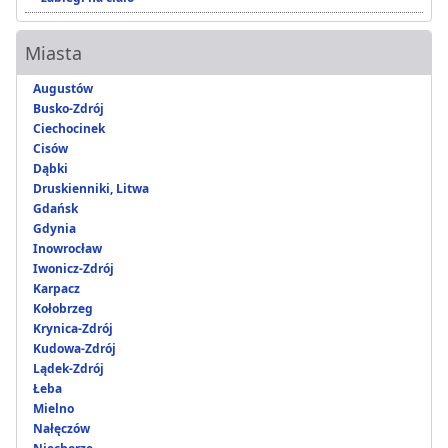
Miasta
Augustów
Busko-Zdrój
Ciechocinek
Cisów
Dąbki
Druskienniki, Litwa
Gdańsk
Gdynia
Inowrocław
Iwonicz-Zdrój
Karpacz
Kołobrzeg
Krynica-Zdrój
Kudowa-Zdrój
Lądek-Zdrój
Łeba
Mielno
Nałęczów