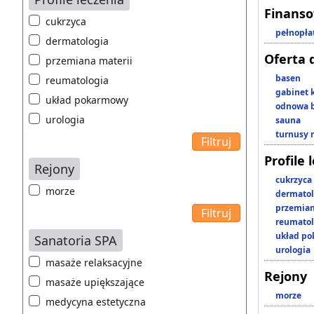
Finans
cukrzyca
pełnopła
dermatologia
Oferta 
przemiana materii
basen
reumatologia
gabinet 
układ pokarmowy
odnowa b
urologia
sauna
turnusy 
Profile 
Rejony
cukrzyca
morze
dermatol
przemian
reumatol
układ p
Sanatoria SPA
urologia
masaże relaksacyjne
Rejony
masaże upiększające
morze
medycyna estetyczna