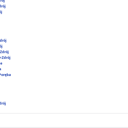
rój
rój
ój
drój
ój
Zdrój
-Zdrój
ie
a
 Poręba
rój