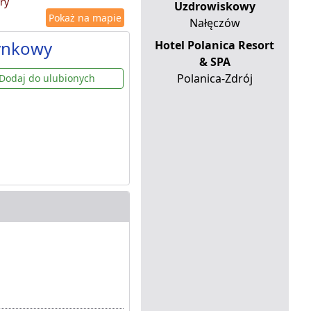
ry
Uzdrowiskowy
Pokaż na mapie
Nałęczów
ynkowy
Hotel Polanica Resort
& SPA
Polanica-Zdrój
Dodaj do ulubionych