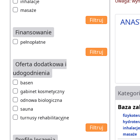
Uwaga: wyni
inhalacje
masaże
ANAS
Finansowanie
pełnopłatne
Oferta dodatkowa i
udogodnienia
basen
gabinet kosmetyczny
Kategor
odnowa biologiczna
Baza z
sauna
fizykoter
turnusy rehabilitacyjne
hydroter
inhalacje
masaże
Profile leczenia