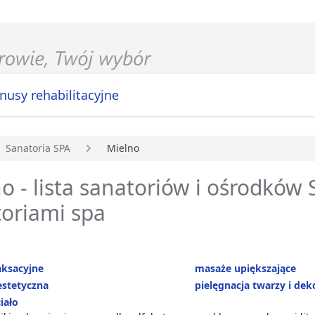
nusy rehabilitacyjne
Sanatoria SPA
Mielno
główna
o - lista sanatoriów i ośrodków 
oriami spa
aksacyjne
masaże upiększające
stetyczna
pielęgnacja twarzy i dek
iało