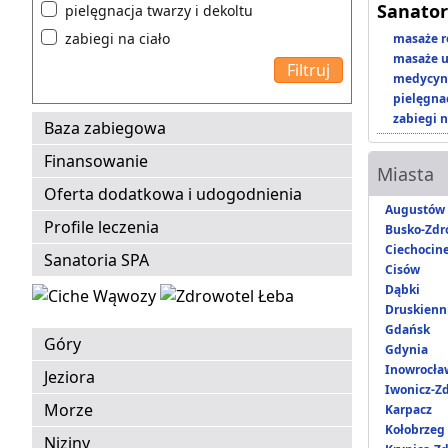
Sanator
pielęgnacja twarzy i dekoltu
zabiegi na ciało
masaże r
masaże u
medycyna
pielęgnac
zabiegi n
Baza zabiegowa
Finansowanie
Miasta
Oferta dodatkowa i udogodnienia
Augustów
Profile leczenia
Busko-Zdr
Ciechocin
Sanatoria SPA
Cisów
Dąbki
Druskienni
Gdańsk
Góry
Gdynia
Inowrocła
Jeziora
Iwonicz-Zd
Morze
Karpacz
Kołobrzeg
Niziny