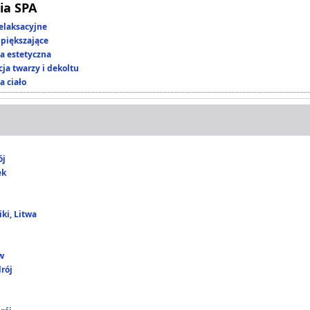
ia SPA
elaksacyjne
piększające
 estetyczna
ja twarzy i dekoltu
a ciało
ój
ek
ki, Litwa
w
rój