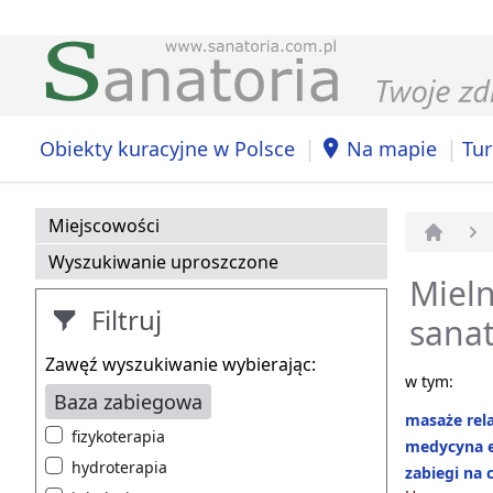
|
|
Obiekty kuracyjne w Polsce
Na mapie
Tur
Miejscowości
Strona 
Wyszukiwanie uproszczone
Mieln
Filtruj
sanat
Zawęź wyszukiwanie wybierając:
w tym:
Baza zabiegowa
masaże rel
fizykoterapia
medycyna e
hydroterapia
zabiegi na c