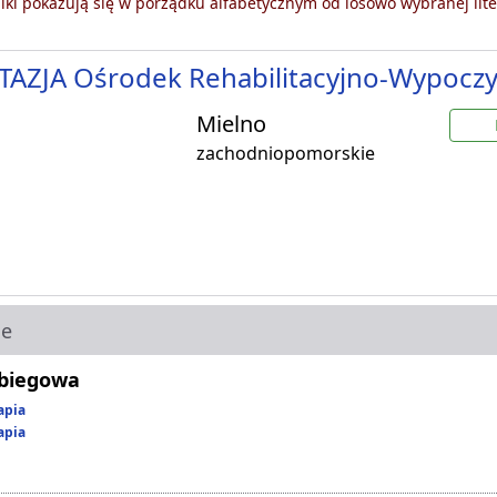
ki pokazują się w porządku alfabetycznym od losowo wybranej lite
TAZJA Ośrodek Rehabilitacyjno-Wypocz
Mielno
zachodniopomorskie
ie
abiegowa
apia
apia