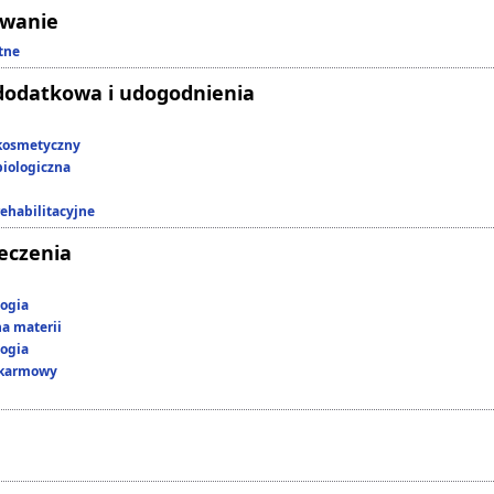
owanie
tne
dodatkowa i udogodnienia
kosmetyczny
iologiczna
rehabilitacyjne
leczenia
ogia
a materii
ogia
okarmowy