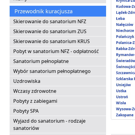
Krynica-Zd
Kudowa-Zd
Przewodnik kuracjusza
Lądek-Zdr
Łeba
Skierowanie do sanatorium NFZ
Nałęczów
Skierowanie do sanatorium ZUS
Niechorze
Polańczyk
Skierowanie do sanatorium KRUS
Polanica-Z
Rabka-Zdr
Pobyt w sanatorium NFZ - odpłatność
Rymanów-
Sanatorium pełnopłatne
Świeradów
Świnoujśc
Wybór sanatorium pełnopłatnego
Szczawnic
Szklarska
Uzdrowiska
Uniejów
Wczasy zdrowotne
Ustka
Ustroń
Pobyty z zabiegami
Wisła
Wysowa-Zd
Pobyty SPA
Zakopane
Wyjazd do sanatorium - rodzaje
sanatoriów