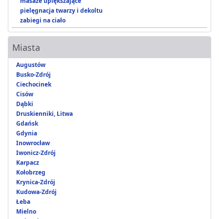
masaże upiększające
pielęgnacja twarzy i dekoltu
zabiegi na ciało
Miasta
Augustów
Busko-Zdrój
Ciechocinek
Cisów
Dąbki
Druskienniki, Litwa
Gdańsk
Gdynia
Inowrocław
Iwonicz-Zdrój
Karpacz
Kołobrzeg
Krynica-Zdrój
Kudowa-Zdrój
Łeba
Mielno