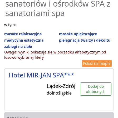
sanatoriów i ośrodków SPA z
sanatoriami spa
w tym:
masaże relaksacyjne
masaże upiększające
medycyna estetyczna
pielęgnacja twarzy i dekoltu
zabiegi na ciało
Uwaga: wyniki pokazują się w porządku alfabetycznym od
losowo wybranej litery
Pokaż na mapie
Hotel MIR-JAN SPA***
Lądek-Zdrój
Dodaj do
ulubionych
dolnośląskie