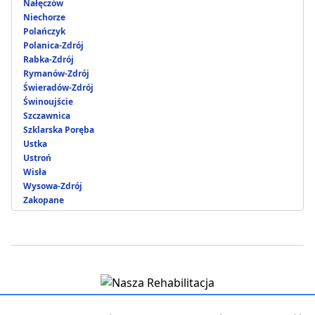
Nałęczów
Niechorze
Polańczyk
Polanica-Zdrój
Rabka-Zdrój
Rymanów-Zdrój
Świeradów-Zdrój
Świnoujście
Szczawnica
Szklarska Poręba
Ustka
Ustroń
Wisła
Wysowa-Zdrój
Zakopane