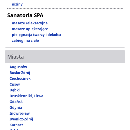
niziny
Sanatoria SPA
masaże relaksacyjne
masaże upiększające
pielęgnacja twarzy i dekoltu
zabiegi na ciało
Miasta
Augustów
Busko-Zdrój
Ciechocinek
Cisów
Dąbki
Druskienniki, Litwa
Gdańsk
Gdynia
Inowrocław
Iwonicz-Zdrój
Karpacz