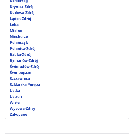
Kołobrzeg
Krynica-Zdrój
Kudowa-Zdrój
Lądek-Zdrój
Łeba
Mielno
Niechorze
Polańczyk
Polanica-Zdrój
Rabka-Zdrój
Rymanów-Zdrój
Świeradów-Zdrój
Świnoujście
Szczawnica
Szklarska Poręba
Ustka
Ustroń
Wisła
Wysowa-Zdrój
Zakopane