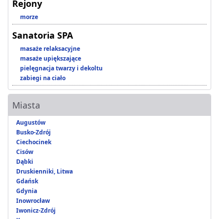
Rejony
morze
Sanatoria SPA
masaże relaksacyjne
masaże upiększające
pielęgnacja twarzy i dekoltu
zabiegi na ciało
Miasta
Augustów
Busko-Zdrój
Ciechocinek
Cisów
Dąbki
Druskienniki, Litwa
Gdańsk
Gdynia
Inowrocław
Iwonicz-Zdrój