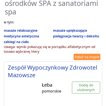
ośrodków SPA z sanatoriami
spa
w tym:
masaże relaksacyjne
masaże upiększające
medycyna estetyczna
pielęgnacja twarzy i dekoltu
zabiegi na ciało
Uwaga: wyniki pokazują się w porządku alfabetycznym od
losowo wybranej litery
Pokaż na mapie
Zespół Wypoczynkowy Zdrowotel
Mazowsze
Łeba
Dodaj do
ulubionych
pomorskie