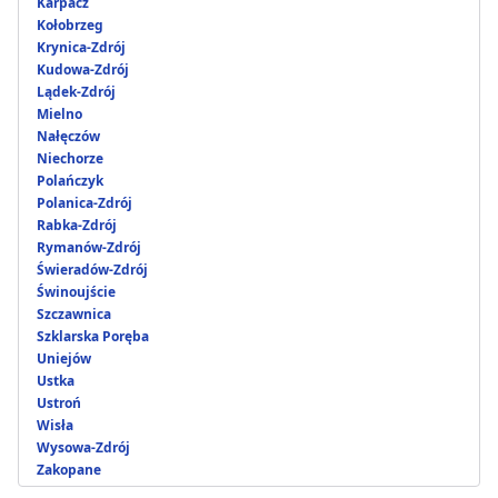
Karpacz
Kołobrzeg
Krynica-Zdrój
Kudowa-Zdrój
Lądek-Zdrój
Mielno
Nałęczów
Niechorze
Polańczyk
Polanica-Zdrój
Rabka-Zdrój
Rymanów-Zdrój
Świeradów-Zdrój
Świnoujście
Szczawnica
Szklarska Poręba
Uniejów
Ustka
Ustroń
Wisła
Wysowa-Zdrój
Zakopane