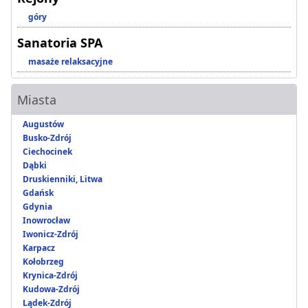
góry
Sanatoria SPA
masaże relaksacyjne
Miasta
Augustów
Busko-Zdrój
Ciechocinek
Dąbki
Druskienniki, Litwa
Gdańsk
Gdynia
Inowrocław
Iwonicz-Zdrój
Karpacz
Kołobrzeg
Krynica-Zdrój
Kudowa-Zdrój
Lądek-Zdrój