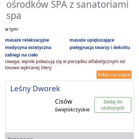
ośrodków SPA z sanatoriami
spa
w tym:
masaże relaksacyjne
masaże upiększające
medycyna estetyczna
pielęgnacja twarzy i dekoltu
zabiegi na ciało
Uwaga: wyniki pokazują się w porządku alfabetycznym od
losowo wybranej litery
Pokaż na mapie
Leśny Dworek
Cisów
Dodaj do
ulubionych
świętokrzyskie