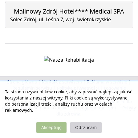
Malinowy Zdrój Hotel**** Medical SPA
Solec-Zdrój, ul. Leśna 7, woj. świętokrzyskie
Strona główna
|
Kontakt z serwisem
|
Reklama w serwisie
|
Regulamin serwisu
|
Polityka prywatności
|
Logowanie
Ta strona używa plików cookie, aby zapewnić najlepszą jakość
korzystania z naszej witryny. Pliki cookie są wykorzystywane
Warto zobaczyć:
Turnusy rehabilitacyjne
-
Rehabilitacja dla
do personalizacji treści, analizy ruchu oraz w celach
dzieci
-
Domy Seniora i Opieki
-
Noclegi nad morzem
-
Pobyty
reklamowych.
dla zdrowia
Akceptuję
Odrzucam