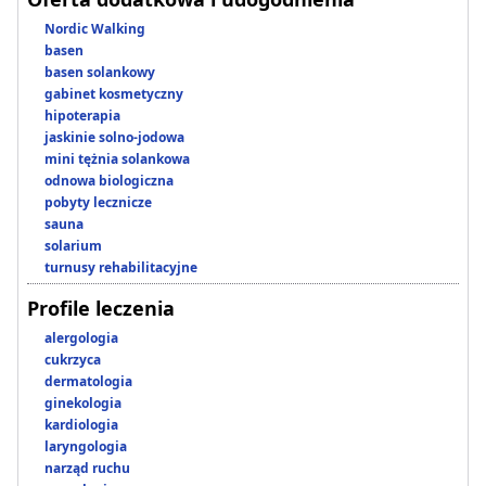
Nordic Walking
basen
basen solankowy
gabinet kosmetyczny
hipoterapia
jaskinie solno-jodowa
mini tężnia solankowa
odnowa biologiczna
pobyty lecznicze
sauna
solarium
turnusy rehabilitacyjne
Profile leczenia
alergologia
cukrzyca
dermatologia
ginekologia
kardiologia
laryngologia
narząd ruchu