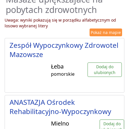
pobytach zdrowotnych
Uwaga: wyniki pokazują się w porządku alfabetycznym od
losowo wybranej litery
Pokaż na mapie
Zespół Wypoczynkowy Zdrowotel
Mazowsze
Łeba
Dodaj do
ulubionych
pomorskie
ANASTAZJA Ośrodek
Rehabilitacyjno-Wypoczynkowy
Mielno
Dodaj do