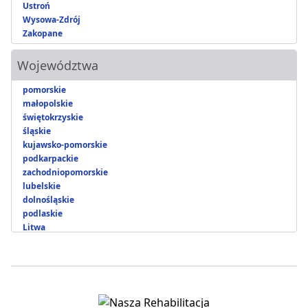
Ustroń
Wysowa-Zdrój
Zakopane
Województwa
pomorskie
małopolskie
świętokrzyskie
śląskie
kujawsko-pomorskie
podkarpackie
zachodniopomorskie
lubelskie
dolnośląskie
podlaskie
Litwa