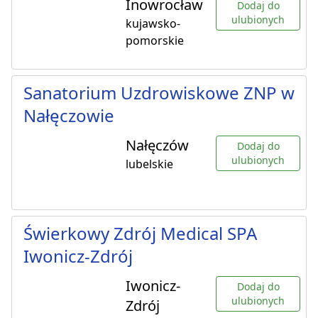
Inowrocław
Dodaj do
ulubionych
kujawsko-
pomorskie
Sanatorium Uzdrowiskowe ZNP w
Nałęczowie
Nałęczów
Dodaj do
ulubionych
lubelskie
Świerkowy Zdrój Medical SPA
Iwonicz-Zdrój
Iwonicz-
Dodaj do
ulubionych
Zdrój