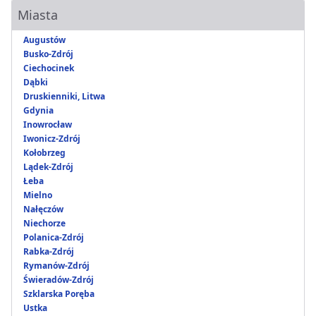
Miasta
Augustów
Busko-Zdrój
Ciechocinek
Dąbki
Druskienniki, Litwa
Gdynia
Inowrocław
Iwonicz-Zdrój
Kołobrzeg
Lądek-Zdrój
Łeba
Mielno
Nałęczów
Niechorze
Polanica-Zdrój
Rabka-Zdrój
Rymanów-Zdrój
Świeradów-Zdrój
Szklarska Poręba
Ustka