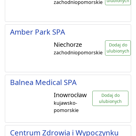
ulubionych
zachodniopomorskie
Amber Park SPA
Niechorze
Dodaj do
ulubionych
zachodniopomorskie
Balnea Medical SPA
Inowrocław
Dodaj do
ulubionych
kujawsko-
pomorskie
Centrum Zdrowia i Wypoczynku