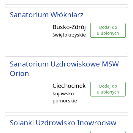
Sanatorium Włókniarz
Busko-Zdrój
Dodaj do
ulubionych
świętokrzyskie
Sanatorium Uzdrowiskowe MSW
Orion
Ciechocinek
Dodaj do
ulubionych
kujawsko-
pomorskie
Solanki Uzdrowisko Inowrocław