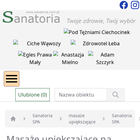
Ulubione (0)
Sanatoria
masaże
Sanatoria
SPA
upiększające
SPA
Strona główna
Masaże upiększajace na