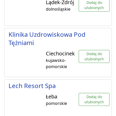
Lądek-Zdrój
Dodaj do
ulubionych
dolnośląskie
Klinika Uzdrowiskowa Pod
Tężniami
Ciechocinek
Dodaj do
ulubionych
kujawsko-
pomorskie
Lech Resort Spa
Łeba
Dodaj do
ulubionych
pomorskie