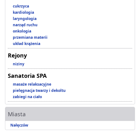
cukrzyca
kardiologia
laryngologia
narząd ruchu
onkologia
przemiana materii
układ krążenia
Rejony
niziny
Sanatoria SPA
masaże relaksacyjne
pielęgnacja twarzy i dekoltu
zabiegi na ciało
Miasta
Nałęczów