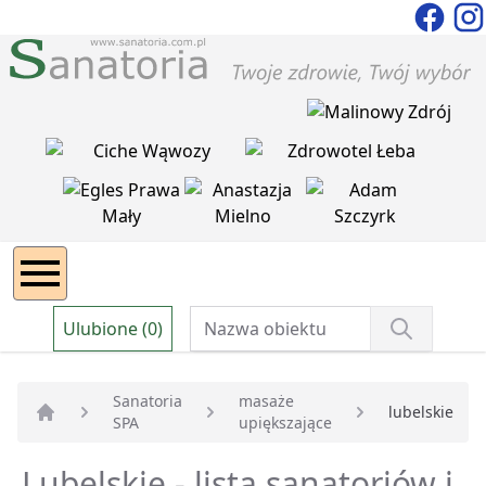
Ulubione (0)
Sanatoria
masaże
lubelskie
SPA
upiększające
Strona główna
Lubelskie - lista sanatoriów i