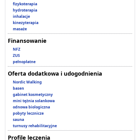
fizykoterapia
hydroterapia
inhalacje
kinezyterapia
masaże
Finansowanie
NFZ
ZUS
pełnopłatne
Oferta dodatkowa i udogodnienia
Nordic Walking
basen
gabinet kosmetyczny
mini tężnia solankowa
odnowa biologiczna
pobyty lecznicze
sauna
turnusy rehabilitacyjne
Profile leczenia