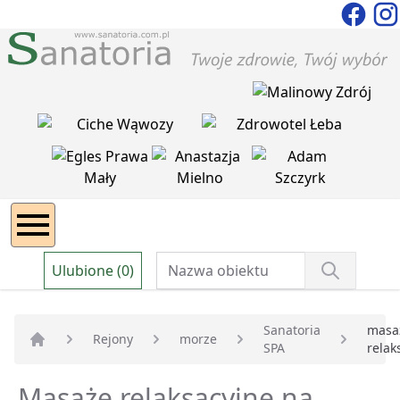
Ulubione (0)
Sanatoria
masa
Rejony
morze
SPA
relak
Strona główna
Masaże relaksacyjne na