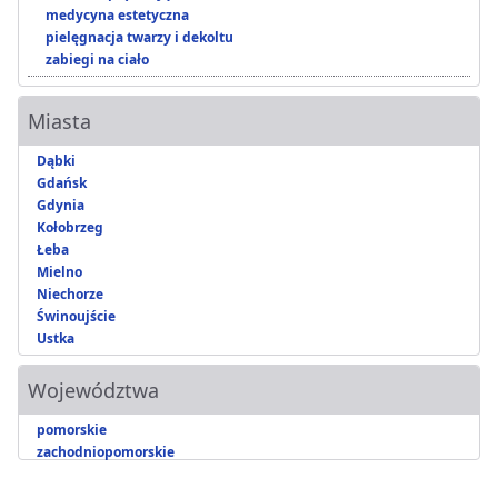
medycyna estetyczna
pielęgnacja twarzy i dekoltu
zabiegi na ciało
Miasta
Dąbki
Gdańsk
Gdynia
Kołobrzeg
Łeba
Mielno
Niechorze
Świnoujście
Ustka
Województwa
pomorskie
zachodniopomorskie