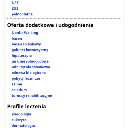
NFZ
ZUS
pełnopłatne
Oferta dodatkowa i udogodnienia
Nordic Walking
basen
basen solankowy
gabinet kosmetyczny
hipoterapia
jaskinie solno-jodowa
mini tężnia solankowa
odnowa biologiczna
pobyty lecznicze
sauna
solarium
turnusy rehabilitacyjne
Profile leczenia
alergologia
cukrzyca
dermatologia