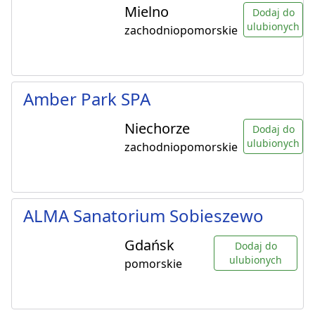
Mielno
Dodaj do
ulubionych
zachodniopomorskie
Amber Park SPA
Niechorze
Dodaj do
ulubionych
zachodniopomorskie
ALMA Sanatorium Sobieszewo
Gdańsk
Dodaj do
ulubionych
pomorskie