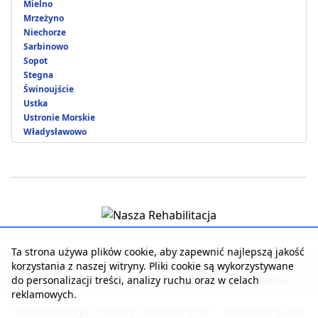
Mielno
Mrzeżyno
Niechorze
Sarbinowo
Sopot
Stegna
Świnoujście
Ustka
Ustronie Morskie
Władysławowo
Ta strona używa plików cookie, aby zapewnić najlepszą jakość
korzystania z naszej witryny. Pliki cookie są wykorzystywane
Strona główna
|
Kontakt z serwisem
|
Reklama w serwisie
|
do personalizacji treści, analizy ruchu oraz w celach
Regulamin serwisu
|
Polityka prywatności
|
Logowanie
reklamowych.
Warto zobaczyć:
Turnusy rehabilitacyjne
-
Rehabilitacja dla