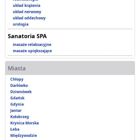
układ krążenia
układ nerwowy
układ oddechowy
urologia
Sanatoria SPA
masaże relaksacyjne
masaże upiększające
Miasta
Chłopy
Darłówko
Dziwnówek
Gdańsk
Gdynia
Jantar
Kołobrzeg
Krynica Morska
Łeba
Międzywodzie