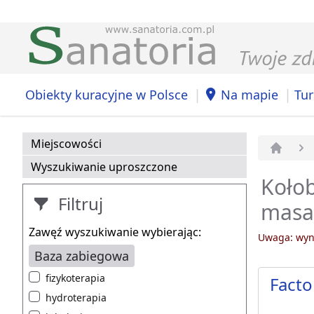
|
|
Obiekty kuracyjne w Polsce
Na mapie
Tur
Miejscowości
Strona 
Wyszukiwanie uproszczone
Kołob
Filtruj
masa
Zawęź wyszukiwanie wybierając:
Uwaga: wyni
Baza zabiegowa
fizykoterapia
Facto
hydroterapia