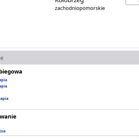
zachodniopomorskie
ie
abiegowa
apia
apia
rapia
owanie
tne