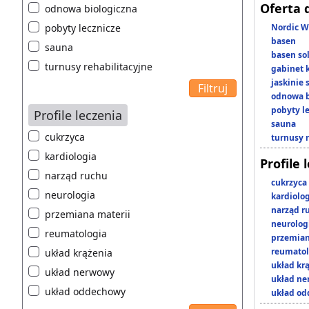
Oferta 
odnowa biologiczna
pobyty lecznicze
Nordic W
basen
sauna
basen so
turnusy rehabilitacyjne
gabinet 
jaskinie
odnowa b
pobyty l
Profile leczenia
sauna
cukrzyca
turnusy 
kardiologia
Profile 
narząd ruchu
cukrzyca
neurologia
kardiolo
narząd r
przemiana materii
neurolog
reumatologia
przemian
reumatol
układ krążenia
układ kr
układ nerwowy
układ n
układ oddechowy
układ o