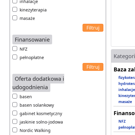
inhalacje
kinezyterapia
masaże
Finansowanie
NFZ
Kategor
pełnopłatne
Baza z
Oferta dodatkowa i
fizykoter
hydroter
udogodnienia
inhalacje
kinezyte
basen
masaże
basen solankowy
Finans
gabinet kosmetyczny
NFZ
jaskinie solno-jodowa
pełnopła
Nordic Walking