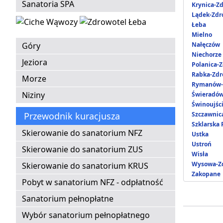
Sanatoria SPA
Krynica-Zd
Lądek-Zdr
Łeba
Mielno
Góry
Nałęczów
Niechorze
Jeziora
Polanica-Z
Rabka-Zdr
Morze
Rymanów-
Niziny
Świeradów
Świnoujśc
Przewodnik kuracjusza
Szczawnic
Szklarska
Skierowanie do sanatorium NFZ
Ustka
Ustroń
Skierowanie do sanatorium ZUS
Wisła
Wysowa-Zd
Skierowanie do sanatorium KRUS
Zakopane
Pobyt w sanatorium NFZ - odpłatność
Sanatorium pełnopłatne
Wybór sanatorium pełnopłatnego