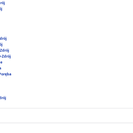
rój
ój
drój
ój
Zdrój
-Zdrój
ie
a
 Poręba
rój