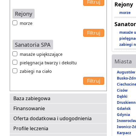
Rejony
Rejony
morze
morze
Sanator
masaże u
pielęgnac
Sanatoria SPA
zabiegi n
masaże upiększające
Miasta
pielęgnacja twarzy i dekoltu
zabiegi na ciało
Augustów
Busko-Zdr
Ciechocin
Cisów
Dąbki
Baza zabiegowa
Druskienni
Finansowanie
Gdańsk
Gdynia
Oferta dodatkowa i udogodnienia
Inowrocła
Iwonicz-Zd
Profile leczenia
Karpacz