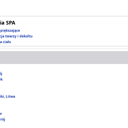
ia SPA
piększające
ja twarzy i dekoltu
a ciało
ój
ek
ki, Litwa
w
rój