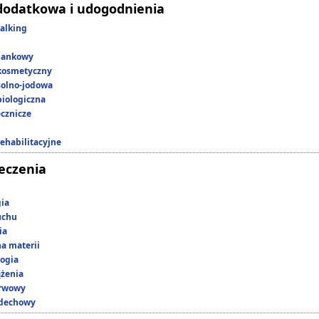
dodatkowa i udogodnienia
alking
lankowy
kosmetyczny
 solno-jodowa
iologiczna
ecznicze
rehabilitacyjne
leczenia
gia
uchu
ia
a materii
ogia
ążenia
erwowy
ddechowy