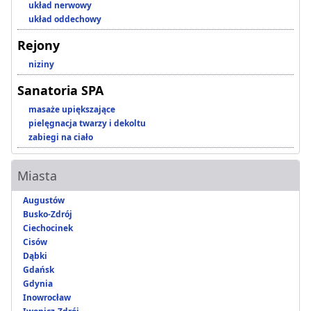
układ nerwowy
układ oddechowy
Rejony
niziny
Sanatoria SPA
masaże upiększające
pielęgnacja twarzy i dekoltu
zabiegi na ciało
Miasta
Augustów
Busko-Zdrój
Ciechocinek
Cisów
Dąbki
Gdańsk
Gdynia
Inowrocław