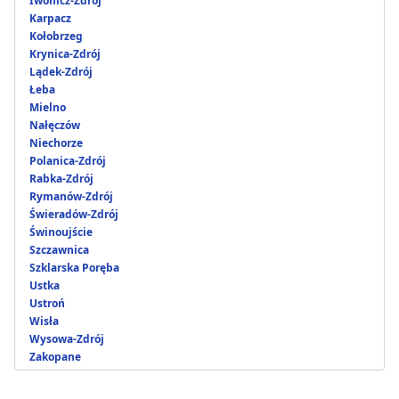
Iwonicz-Zdrój
Karpacz
Kołobrzeg
Krynica-Zdrój
Lądek-Zdrój
Łeba
Mielno
Nałęczów
Niechorze
Polanica-Zdrój
Rabka-Zdrój
Rymanów-Zdrój
Świeradów-Zdrój
Świnoujście
Szczawnica
Szklarska Poręba
Ustka
Ustroń
Wisła
Wysowa-Zdrój
Zakopane