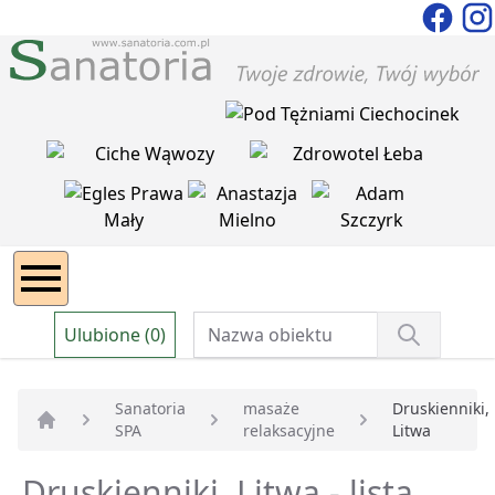
Ulubione (0)
Sanatoria
masaże
Druskienniki,
SPA
relaksacyjne
Litwa
Strona główna
Druskienniki, Litwa - lista