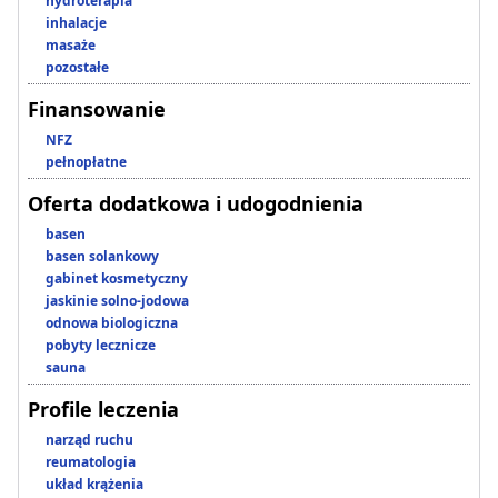
hydroterapia
inhalacje
masaże
pozostałe
Finansowanie
NFZ
pełnopłatne
Oferta dodatkowa i udogodnienia
basen
basen solankowy
gabinet kosmetyczny
jaskinie solno-jodowa
odnowa biologiczna
pobyty lecznicze
sauna
Profile leczenia
narząd ruchu
reumatologia
układ krążenia