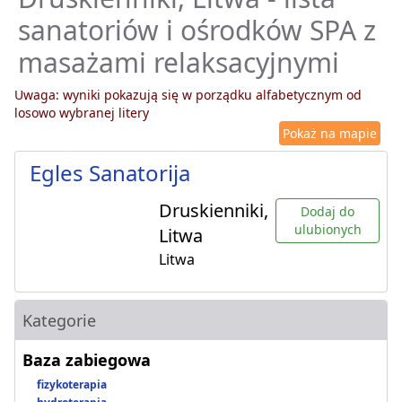
sanatoriów i ośrodków SPA z
masażami relaksacyjnymi
Uwaga: wyniki pokazują się w porządku alfabetycznym od
losowo wybranej litery
Pokaż na mapie
Egles Sanatorija
Druskienniki,
Dodaj do
ulubionych
Litwa
Litwa
Kategorie
Baza zabiegowa
fizykoterapia