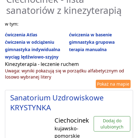
sanatoriów z kinezyterapią
w tym:
ćwiczenia Atlas
ćwiczenia w basenie
ćwiczenia w odciążeniu
gimnastyka grupowa
gimnastyka indywidualna
terapia manualna
wyciąg lędźwiowo-szyjny
Kinezyterapia - leczenie ruchem
Uwaga: wyniki pokazują się w porządku alfabetycznym od
losowo wybranej litery
Pokaż na mapie
Sanatorium Uzdrowiskowe
KRYSTYNKA
Ciechocinek
Dodaj do
ulubionych
kujawsko-
pomorskie