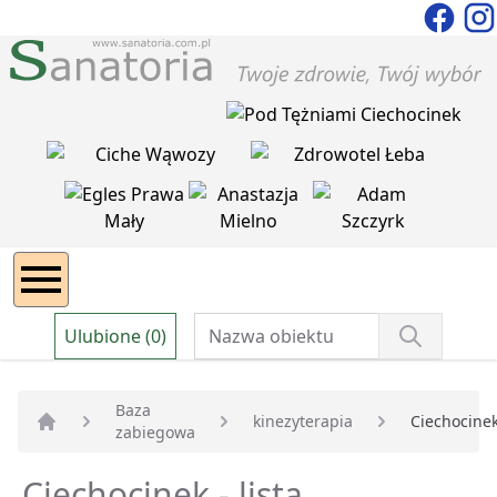
Ulubione (0)
Baza
kinezyterapia
Ciechocine
zabiegowa
Strona główna
Ciechocinek - lista