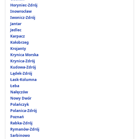
Horyniec-Zdrój
Inowrocław
Iwonicz-Zdrój
Jantar
Jedlec
Karpacz
Kołobrzeg
Krojanty
Krynica Morska
Krynica-Zdrój
Kudowa-Zdrój
Lądek-Zdrój
Łask-Kolumna
Łeba
Nałęczów
Nowy Dwór
Polańczyk
Polanica-Zdrój
Poznań
Rabka-Zdrój
Rymanów-Zdrój
Sarbinowo