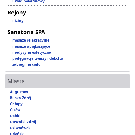
układ pokarmowy
Rejony
niziny
Sanatoria SPA
masaże relaksacyjne
masaże upiększające
medycyna estetyczna
pielęgnacja twarzy i dekoltu
zabiegi na ciało
Miasta
Augustów
Busko-Zdrój
Chłopy
Cisów
Dąbki
Duszniki-Zdrój
Dziwnówek
Gdańsk