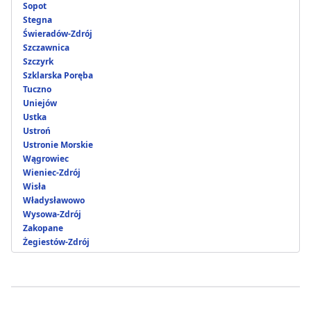
Sopot
Stegna
Świeradów-Zdrój
Szczawnica
Szczyrk
Szklarska Poręba
Tuczno
Uniejów
Ustka
Ustroń
Ustronie Morskie
Wągrowiec
Wieniec-Zdrój
Wisła
Władysławowo
Wysowa-Zdrój
Zakopane
Żegiestów-Zdrój