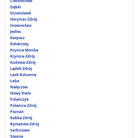
Ciechocinek
Dąbki
Dziwnówek
Horyniec-Zdrój
Inowrocław
Jedlec
Karpacz
Kołobrzeg
Krynica Morska
Krynica-Zdrój
Kudowa-Zdrój
Lądek-Zdrój
Łask-Kolumna
Łeba
Nałęczów
Nowy Dwór
Polańczyk
Polanica-Zdrój
Poznań
Rabka-Zdrój
Rymanów-Zdrój
Sarbinowo
Stegna