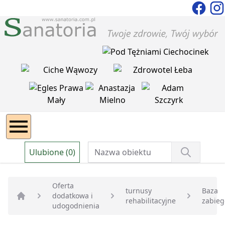
Ulubione (0)
Oferta
turnusy
Baza
dodatkowa i
rehabilitacyjne
zabie
Strona główna
udogodnienia