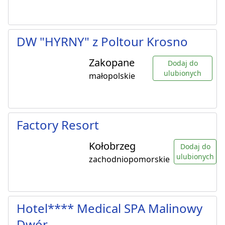
DW "HYRNY" z Poltour Krosno
Zakopane
Dodaj do
ulubionych
małopolskie
Factory Resort
Kołobrzeg
Dodaj do
ulubionych
zachodniopomorskie
Hotel**** Medical SPA Malinowy
Dwór