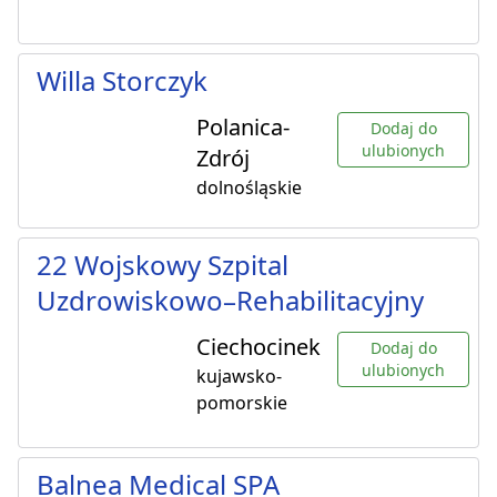
Willa Storczyk
Polanica-
Dodaj do
ulubionych
Zdrój
dolnośląskie
22 Wojskowy Szpital
Uzdrowiskowo–Rehabilitacyjny
Ciechocinek
Dodaj do
ulubionych
kujawsko-
pomorskie
Balnea Medical SPA