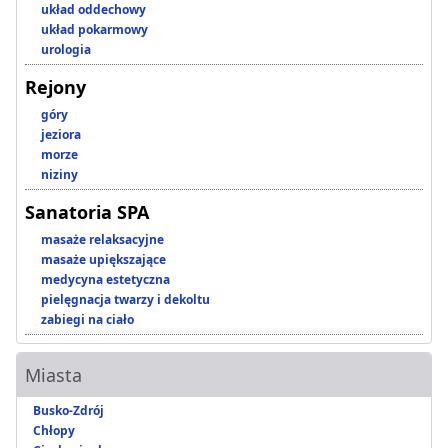
układ oddechowy
układ pokarmowy
urologia
Rejony
góry
jeziora
morze
niziny
Sanatoria SPA
masaże relaksacyjne
masaże upiększające
medycyna estetyczna
pielęgnacja twarzy i dekoltu
zabiegi na ciało
Miasta
Busko-Zdrój
Chłopy