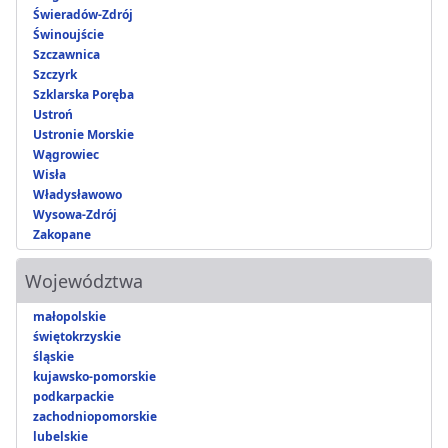
Świeradów-Zdrój
Świnoujście
Szczawnica
Szczyrk
Szklarska Poręba
Ustroń
Ustronie Morskie
Wągrowiec
Wisła
Władysławowo
Wysowa-Zdrój
Zakopane
Województwa
małopolskie
świętokrzyskie
śląskie
kujawsko-pomorskie
podkarpackie
zachodniopomorskie
lubelskie