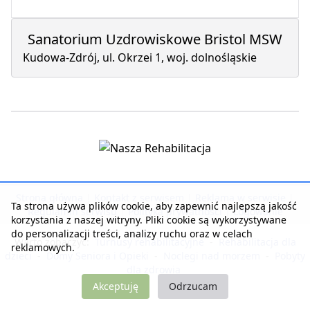
Sanatorium Uzdrowiskowe Bristol MSW
Kudowa-Zdrój, ul. Okrzei 1, woj. dolnośląskie
Strona główna
|
Kontakt z serwisem
|
Reklama w serwisie
|
Ta strona używa plików cookie, aby zapewnić najlepszą jakość
Regulamin serwisu
|
Polityka prywatności
|
Logowanie
korzystania z naszej witryny. Pliki cookie są wykorzystywane
do personalizacji treści, analizy ruchu oraz w celach
Warto zobaczyć:
Turnusy rehabilitacyjne
-
Rehabilitacja dla
reklamowych.
dzieci
-
Domy Seniora i Opieki
-
Noclegi nad morzem
-
Pobyty
dla zdrowia
Akceptuję
Odrzucam