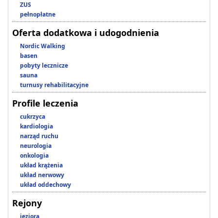
ZUS
pełnopłatne
Oferta dodatkowa i udogodnienia
Nordic Walking
basen
pobyty lecznicze
sauna
turnusy rehabilitacyjne
Profile leczenia
cukrzyca
kardiologia
narząd ruchu
neurologia
onkologia
układ krążenia
układ nerwowy
układ oddechowy
Rejony
jeziora