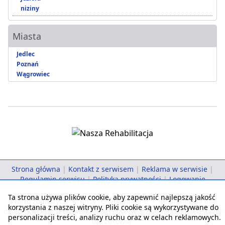
niziny
Miasta
Jedlec
Poznań
Wągrowiec
Strona główna
|
Kontakt z serwisem
|
Reklama w serwisie
|
Regulamin serwisu
|
Polityka prywatności
|
Logowanie
Ta strona używa plików cookie, aby zapewnić najlepszą jakość
Warto zobaczyć:
Turnusy rehabilitacyjne
-
Rehabilitacja dla
korzystania z naszej witryny. Pliki cookie są wykorzystywane do
dzieci
-
Domy Seniora i Opieki
-
Noclegi nad morzem
-
Pobyty
personalizacji treści, analizy ruchu oraz w celach reklamowych.
dla zdrowia