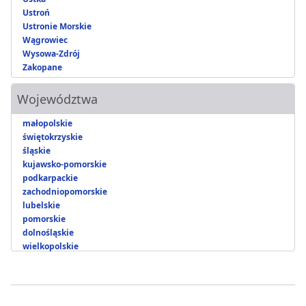
Ustroń
Ustronie Morskie
Wągrowiec
Wysowa-Zdrój
Zakopane
Województwa
małopolskie
świętokrzyskie
śląskie
kujawsko-pomorskie
podkarpackie
zachodniopomorskie
lubelskie
pomorskie
dolnośląskie
wielkopolskie