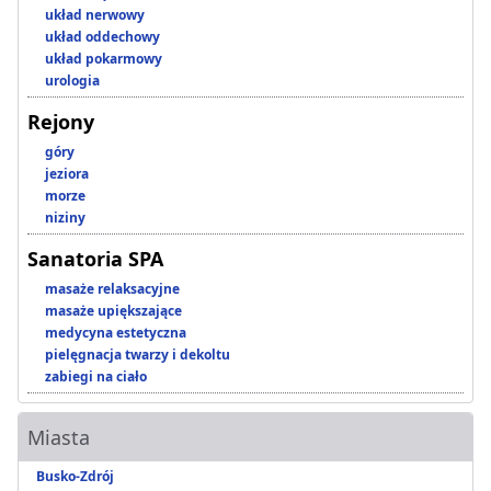
układ nerwowy
układ oddechowy
układ pokarmowy
urologia
Rejony
góry
jeziora
morze
niziny
Sanatoria SPA
masaże relaksacyjne
masaże upiększające
medycyna estetyczna
pielęgnacja twarzy i dekoltu
zabiegi na ciało
Miasta
Busko-Zdrój