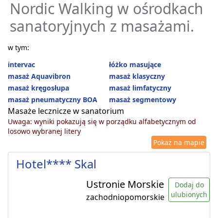
Nordic Walking w ośrodkach
sanatoryjnych z masażami.
w tym:
intervac
łóżko masujące
masaż Aquavibron
masaż klasyczny
masaż kręgosłupa
masaż limfatyczny
masaż pneumatyczny BOA
masaż segmentowy
Masaże lecznicze w sanatorium
Uwaga: wyniki pokazują się w porządku alfabetycznym od
losowo wybranej litery
Pokaż na mapie
Hotel**** Skal
Ustronie Morskie
Dodaj do
ulubionych
zachodniopomorskie