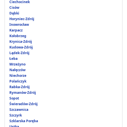
Ciechocinek
Cisów
Dąbki
Horyniec-Zdrój
Inowrocław
Karpacz
Kołobrzeg
Krynica-Zdrój
Kudowa-Zdrój
Lądek-Zdrój
Łeba
Mrzeżyno
Nałęczów
Niechorze
Polańczyk
Rabka-Zdrój
Rymanów-Zdrój
Sopot
Świeradów-Zdrój
Szczawnica
Szczyrk
Szklarska Poręba
Ustka