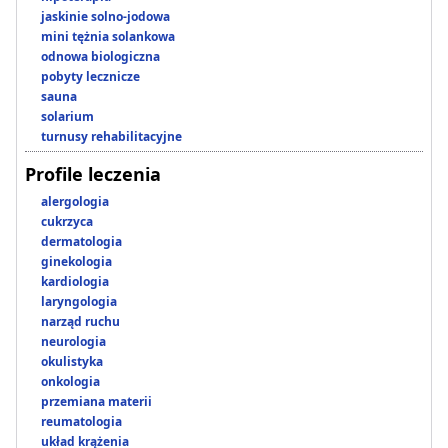
jaskinie solno-jodowa
mini tężnia solankowa
odnowa biologiczna
pobyty lecznicze
sauna
solarium
turnusy rehabilitacyjne
Profile leczenia
alergologia
cukrzyca
dermatologia
ginekologia
kardiologia
laryngologia
narząd ruchu
neurologia
okulistyka
onkologia
przemiana materii
reumatologia
układ krążenia