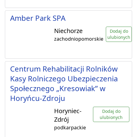
Amber Park SPA
Niechorze
Dodaj do
ulubionych
zachodniopomorskie
Centrum Rehabilitacji Rolników
Kasy Rolniczego Ubezpieczenia
Społecznego „Kresowiak” w
Horyńcu-Zdroju
Horyniec-
Dodaj do
ulubionych
Zdrój
podkarpackie