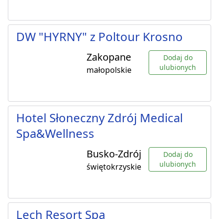
DW "HYRNY" z Poltour Krosno
Zakopane
Dodaj do
ulubionych
małopolskie
Hotel Słoneczny Zdrój Medical
Spa&Wellness
Busko-Zdrój
Dodaj do
ulubionych
świętokrzyskie
Lech Resort Spa