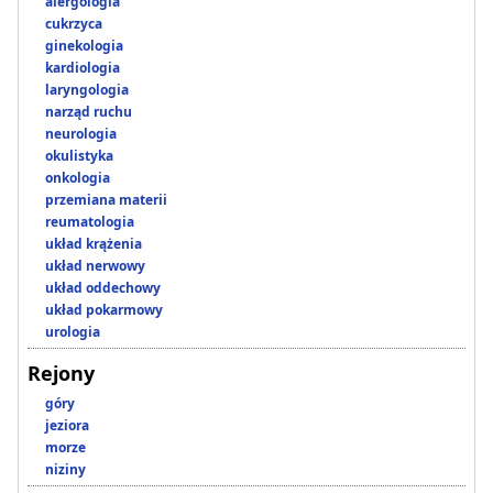
alergologia
cukrzyca
ginekologia
kardiologia
laryngologia
narząd ruchu
neurologia
okulistyka
onkologia
przemiana materii
reumatologia
układ krążenia
układ nerwowy
układ oddechowy
układ pokarmowy
urologia
Rejony
góry
jeziora
morze
niziny