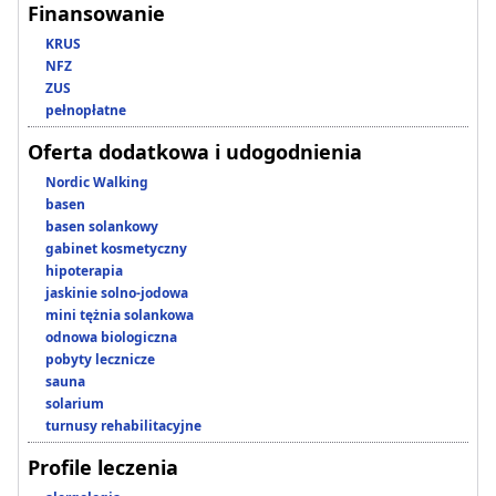
Finansowanie
KRUS
NFZ
ZUS
pełnopłatne
Oferta dodatkowa i udogodnienia
Nordic Walking
basen
basen solankowy
gabinet kosmetyczny
hipoterapia
jaskinie solno-jodowa
mini tężnia solankowa
odnowa biologiczna
pobyty lecznicze
sauna
solarium
turnusy rehabilitacyjne
Profile leczenia