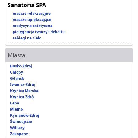
Sanatoria SPA
masaże relaksacyjne
masaże upiększające
medycyna estetyczna
pielęgnacja twarzy i dekoltu
zabiegi na ciało
Miasta
Busko-Zdrój
Chłopy
Gdańsk
Iwonicz-Zdrój
Krynica Morska
Krynica-Zdrój
Łeba
Mielno
Rymanów-Zdrój
Świnoujście
Wilkasy
Zakopane