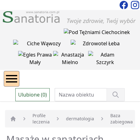
Ulubione (0)
Profile
Baza
dermatologia
leczenia
zabiegowa
Strona główna
Masaże w sanatoriach