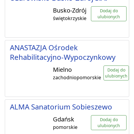
Busko-Zdrój
Dodaj do
ulubionych
świętokrzyskie
ANASTAZJA Ośrodek
Rehabilitacyjno-Wypoczynkowy
Mielno
Dodaj do
ulubionych
zachodniopomorskie
ALMA Sanatorium Sobieszewo
Gdańsk
Dodaj do
ulubionych
pomorskie