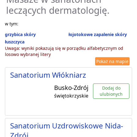
leczących dermatologię.
w tym:
grzybica skóry
łojotokowe zapalenie skóry
łuszczyca
Uwaga: wyniki pokazują się w porządku alfabetycznym od
losowo wybranej litery
Pokaż na mapie
Sanatorium Włókniarz
Busko-Zdrój
Dodaj do
ulubionych
świętokrzyskie
Sanatorium Uzdrowiskowe Nida-
Zdrój