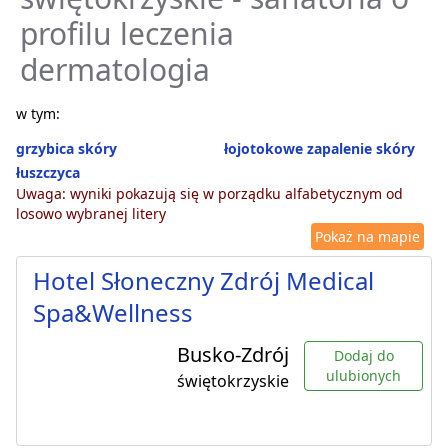
profilu leczenia
dermatologia
w tym:
grzybica skóry
łojotokowe zapalenie skóry
łuszczyca
Uwaga: wyniki pokazują się w porządku alfabetycznym od
losowo wybranej litery
Pokaż na mapie
Hotel Słoneczny Zdrój Medical
Spa&Wellness
Busko-Zdrój
Dodaj do
ulubionych
świętokrzyskie