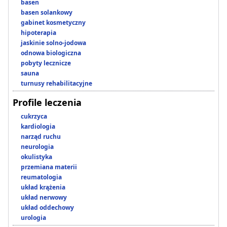
basen
basen solankowy
gabinet kosmetyczny
hipoterapia
jaskinie solno-jodowa
odnowa biologiczna
pobyty lecznicze
sauna
turnusy rehabilitacyjne
Profile leczenia
cukrzyca
kardiologia
narząd ruchu
neurologia
okulistyka
przemiana materii
reumatologia
układ krążenia
układ nerwowy
układ oddechowy
urologia