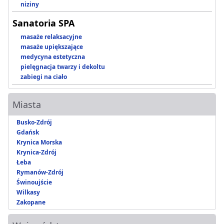
niziny
Sanatoria SPA
masaże relaksacyjne
masaże upiększające
medycyna estetyczna
pielęgnacja twarzy i dekoltu
zabiegi na ciało
Miasta
Busko-Zdrój
Gdańsk
Krynica Morska
Krynica-Zdrój
Łeba
Rymanów-Zdrój
Świnoujście
Wilkasy
Zakopane