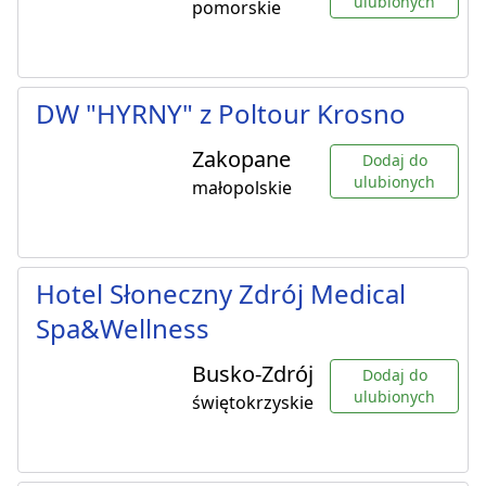
ulubionych
pomorskie
DW "HYRNY" z Poltour Krosno
Zakopane
Dodaj do
ulubionych
małopolskie
Hotel Słoneczny Zdrój Medical
Spa&Wellness
Busko-Zdrój
Dodaj do
ulubionych
świętokrzyskie