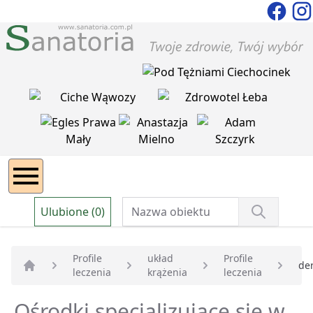
Ulubione (0)
Profile
układ
Profile
de
leczenia
krążenia
leczenia
Strona główna
Ośrodki specjalizujące się w