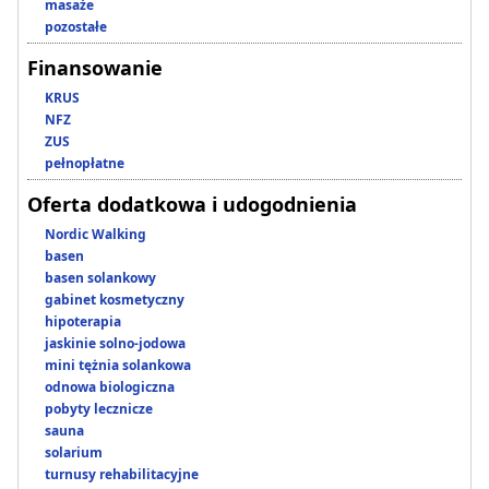
masaże
pozostałe
Finansowanie
KRUS
NFZ
ZUS
pełnopłatne
Oferta dodatkowa i udogodnienia
Nordic Walking
basen
basen solankowy
gabinet kosmetyczny
hipoterapia
jaskinie solno-jodowa
mini tężnia solankowa
odnowa biologiczna
pobyty lecznicze
sauna
solarium
turnusy rehabilitacyjne