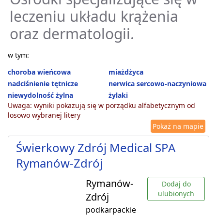
leczeniu układu krążenia
oraz dermatologii.
w tym:
choroba wieńcowa
miażdżyca
nadciśnienie tętnicze
nerwica sercowo-naczyniowa
niewydolność żylna
żylaki
Uwaga: wyniki pokazują się w porządku alfabetycznym od
losowo wybranej litery
Pokaż na mapie
Świerkowy Zdrój Medical SPA
Rymanów-Zdrój
Rymanów-
Dodaj do
ulubionych
Zdrój
podkarpackie