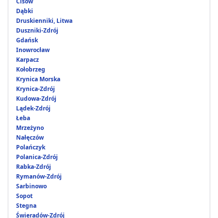
Cisów
Dąbki
Druskienniki, Litwa
Duszniki-Zdrój
Gdańsk
Inowrocław
Karpacz
Kołobrzeg
Krynica Morska
Krynica-Zdrój
Kudowa-Zdrój
Lądek-Zdrój
Łeba
Mrzeżyno
Nałęczów
Polańczyk
Polanica-Zdrój
Rabka-Zdrój
Rymanów-Zdrój
Sarbinowo
Sopot
Stegna
Świeradów-Zdrój