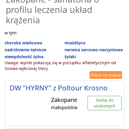
profilu leczenia układ
krążenia
w tym:
choroba wieńcowa
miażdżyca
nadciśnienie tętnicze
nerwica sercowo-naczyniowa
niewydolność żylna
żylaki
Uwaga: wyniki pokazują się w porządku alfabetycznym od
losowo wybranej litery
Pokaż na mapie
DW "HYRNY" z Poltour Krosno
Zakopane
Dodaj do
ulubionych
małopolskie