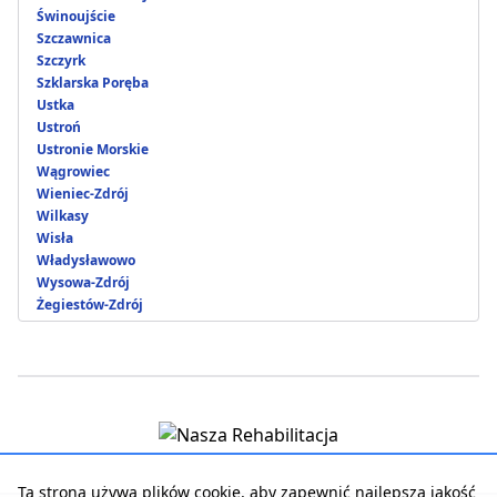
Świnoujście
Szczawnica
Szczyrk
Szklarska Poręba
Ustka
Ustroń
Ustronie Morskie
Wągrowiec
Wieniec-Zdrój
Wilkasy
Wisła
Władysławowo
Wysowa-Zdrój
Żegiestów-Zdrój
Ta strona używa plików cookie, aby zapewnić najlepszą jakość