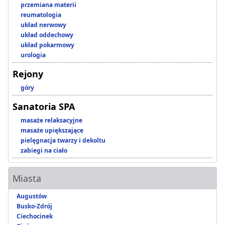
przemiana materii
reumatologia
układ nerwowy
układ oddechowy
układ pokarmowy
urologia
Rejony
góry
Sanatoria SPA
masaże relaksacyjne
masaże upiększające
pielęgnacja twarzy i dekoltu
zabiegi na ciało
Miasta
Augustów
Busko-Zdrój
Ciechocinek