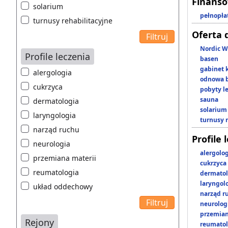
Finans
solarium
pełnopła
turnusy rehabilitacyjne
Oferta 
Nordic W
Profile leczenia
basen
gabinet 
alergologia
odnowa b
cukrzyca
pobyty l
sauna
dermatologia
solarium
laryngologia
turnusy 
narząd ruchu
Profile 
neurologia
alergolo
przemiana materii
cukrzyca
reumatologia
dermatol
laryngol
układ oddechowy
narząd r
neurolog
przemian
Rejony
reumatol