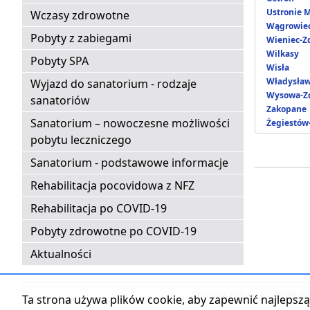
Ustronie 
Wczasy zdrowotne
Wągrowie
Pobyty z zabiegami
Wieniec-Z
Wilkasy
Pobyty SPA
Wisła
Władysła
Wyjazd do sanatorium - rodzaje
Wysowa-Zd
sanatoriów
Zakopane
Sanatorium – nowoczesne możliwości
Żegiestów
pobytu leczniczego
Sanatorium - podstawowe informacje
Rehabilitacja pocovidowa z NFZ
Rehabilitacja po COVID-19
Pobyty zdrowotne po COVID-19
Aktualności
Strona główna
|
Kontak
Ta strona używa plików cookie, aby zapewnić najlepszą 