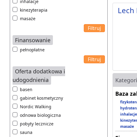
inhalacje
Lech 
kinezyterapia
masaże
Finansowanie
pełnopłatne
Oferta dodatkowa i
udogodnienia
Kategor
basen
Baza z
gabinet kosmetyczny
fizykoter
Nordic Walking
hydroter
inhalacje
odnowa biologiczna
kinezyte
pobyty lecznicze
masaże
sauna