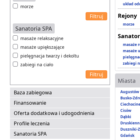
układ o
morze
Rejony
morze
Sanatoria SPA
Sanator
masaże relaksacyjne
masaże r
masaże upiększające
masaże u
pielęgnacja twarzy i dekoltu
pielęgnac
zabiegi n
zabiegi na ciało
Miasta
Baza zabiegowa
Augustów
Busko-Zdr
Finansowanie
Ciechocin
Cisów
Oferta dodatkowa i udogodnienia
Dąbki
Profile leczenia
Druskienni
Duszniki-Z
Sanatoria SPA
Gdańsk