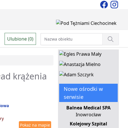
Ulubione (0)
ład krążenia
Nowe ośrodki w
serwisie
niowa
Balnea Medical SPA
Inowrocław
ry
Kolejowy Szpital
Pokaż na mapie