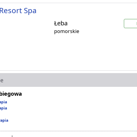
Resort Spa
Łeba
pomorskie
ie
abiegowa
apia
apia
rapia