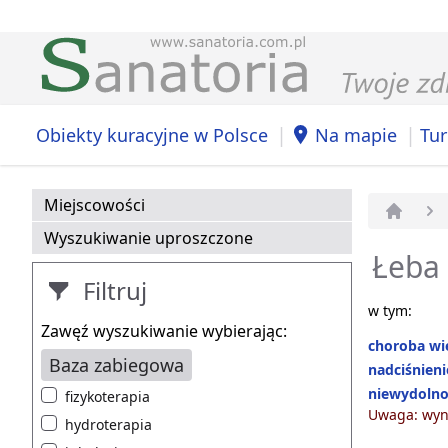
|
|
Obiekty kuracyjne w Polsce
Na mapie
Tur
Miejscowości
Strona 
Wyszukiwanie uproszczone
Łeba 
Filtruj
w tym:
Zawęź wyszukiwanie wybierając:
choroba w
Baza zabiegowa
nadciśnieni
niewydolno
fizykoterapia
Uwaga: wyni
hydroterapia