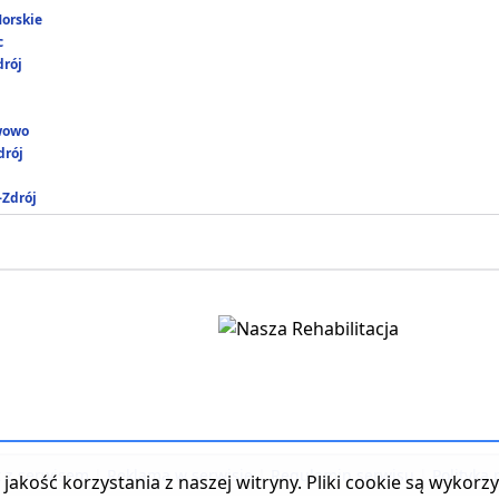
Morskie
c
drój
wowo
rój
-Zdrój
t z serwisem
|
Reklama w serwisie
|
Regulamin serwisu
|
Polityka
jakość korzystania z naszej witryny. Pliki cookie są wykor