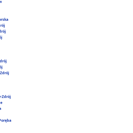
w
orska
rój
rój
ój
drój
ój
Zdrój
-Zdrój
ie
a
 Poręba