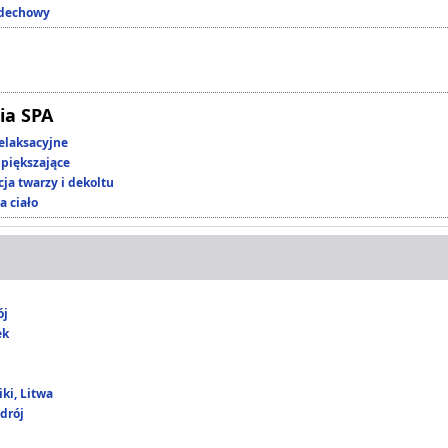
ddechowy
ia SPA
elaksacyjne
piększające
ja twarzy i dekoltu
a ciało
ój
ek
ki, Litwa
drój