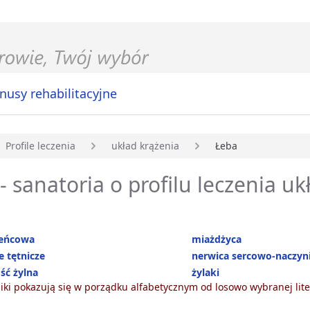
nusy rehabilitacyjne
Profile leczenia
układ krążenia
Łeba
główna
- sanatoria o profilu leczenia uk
ieńcowa
miażdżyca
e tętnicze
nerwica sercowo-naczy
ść żylna
żylaki
ki pokazują się w porządku alfabetycznym od losowo wybranej lite