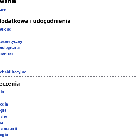
owanie
tne
dodatkowa i udogodnienia
alking
kosmetyczny
iologiczna
ecznicze
rehabilitacyjne
leczenia
gia
ogia
ogia
uchu
ia
a materii
ogia