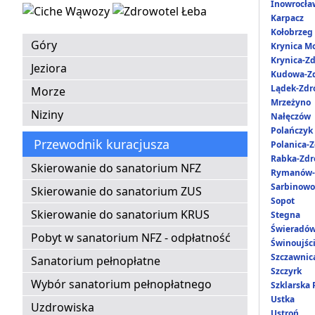
Inowrocła
Karpacz
Kołobrzeg
Góry
Krynica M
Krynica-Zd
Jeziora
Kudowa-Zd
Lądek-Zdr
Morze
Mrzeżyno
Niziny
Nałęczów
Polańczyk
Przewodnik kuracjusza
Polanica-Z
Rabka-Zdr
Skierowanie do sanatorium NFZ
Rymanów-
Sarbinowo
Skierowanie do sanatorium ZUS
Sopot
Skierowanie do sanatorium KRUS
Stegna
Świeradów
Pobyt w sanatorium NFZ - odpłatność
Świnoujśc
Szczawnic
Sanatorium pełnopłatne
Szczyrk
Wybór sanatorium pełnopłatnego
Szklarska
Ustka
Uzdrowiska
Ustroń