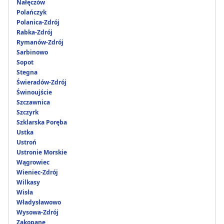
Nałęczów
Polańczyk
Polanica-Zdrój
Rabka-Zdrój
Rymanów-Zdrój
Sarbinowo
Sopot
Stegna
Świeradów-Zdrój
Świnoujście
Szczawnica
Szczyrk
Szklarska Poręba
Ustka
Ustroń
Ustronie Morskie
Wągrowiec
Wieniec-Zdrój
Wilkasy
Wisła
Władysławowo
Wysowa-Zdrój
Zakopane