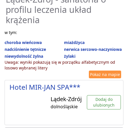
profilu leczenia układ
krążenia
w tym:
choroba wieńcowa
miażdżyca
nadciśnienie tętnicze
nerwica sercowo-naczyniowa
niewydolność żylna
żylaki
Uwaga: wyniki pokazują się w porządku alfabetycznym od
losowo wybranej litery
Pokaż na mapie
Hotel MIR-JAN SPA***
Lądek-Zdrój
Dodaj do
ulubionych
dolnośląskie