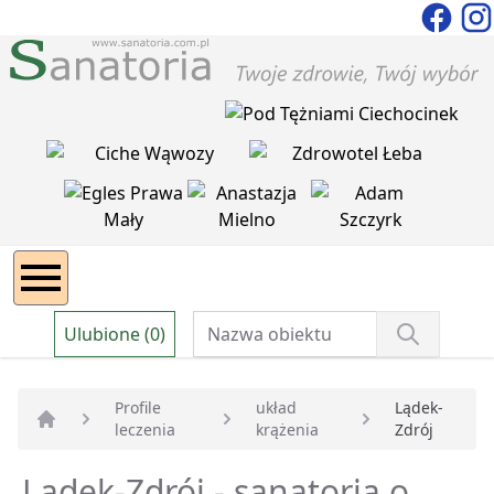
Ulubione (0)
Profile
układ
Lądek-
leczenia
krążenia
Zdrój
Strona główna
Lądek-Zdrój - sanatoria o