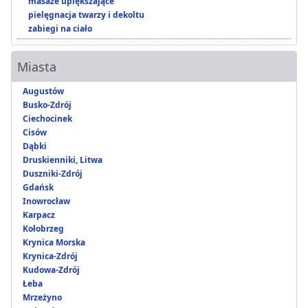
masaże upiększające
pielęgnacja twarzy i dekoltu
zabiegi na ciało
Miasta
Augustów
Busko-Zdrój
Ciechocinek
Cisów
Dąbki
Druskienniki, Litwa
Duszniki-Zdrój
Gdańsk
Inowrocław
Karpacz
Kołobrzeg
Krynica Morska
Krynica-Zdrój
Kudowa-Zdrój
Łeba
Mrzeżyno